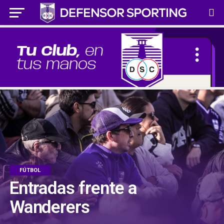
FÚTBOL
Entradas frente a
Wanderers
CLUB
FÚTBOL
Novedades para nuestros socios
Vuelta al triunfo