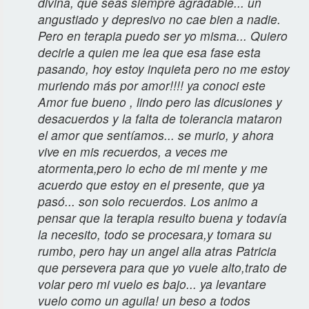
divina, que seas siempre agradable... un
angustiado y depresivo no cae bien a nadie.
Pero en terapia puedo ser yo misma... Quiero
decirle a quien me lea que esa fase esta
pasando, hoy estoy inquieta pero no me estoy
muriendo más por amor!!!! ya conoci este
Amor fue bueno , lindo pero las dicusiones y
desacuerdos y la falta de tolerancia mataron
el amor que sentíamos... se murio, y ahora
vive en mis recuerdos, a veces me
atormenta,pero lo echo de mi mente y me
acuerdo que estoy en el presente, que ya
pasó... son solo recuerdos. Los animo a
pensar que la terapia resulto buena y todavía
la necesito, todo se procesara,y tomara su
rumbo, pero hay un angel alla atras Patricia
que persevera para que yo vuele alto,trato de
volar pero mi vuelo es bajo... ya levantare
vuelo como un aguila! un beso a todos