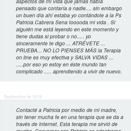
aspectos de mi vida que jamás había
pensado que contaría a nadie.... sin embargo
un buen día ahí estaba yo contándole a la Ps
Patricia Cabrera Sena tooooda mi vida . Si
alguién me está leyendo en este momento y
tiene dudas si probar o no..... yo
sinceramente te digo ... ATRÉVETE ...
PRUEBA... NO LO PIENSES MÁS la Terapia
on line es muy efectiva y SALVA VIDAS ...
.....por eso yo estoy en éste mundo tan
complicado ..... aprendiendo a vivir de nuevo.
Rosana M.
Septiembre de 2016
Contacté a Patricia por medio de mi madre,
sin tener mucha fe en una terapia que se da a
través de Internet. Esta terapia me sirvió de
mucho. Conversar con Patricia es adentrarse