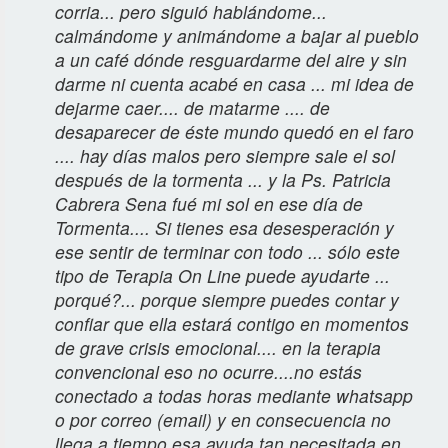
corria... pero siguió hablándome...
calmándome y animándome a bajar al pueblo
a un café dónde resguardarme del aire y sin
darme ni cuenta acabé en casa ... mi idea de
dejarme caer.... de matarme .... de
desaparecer de éste mundo quedó en el faro
.... hay días malos pero siempre sale el sol
después de la tormenta ... y la Ps. Patricia
Cabrera Sena fué mi sol en ese día de
Tormenta.... Si tienes esa desesperación y
ese sentir de terminar con todo ... sólo este
tipo de Terapia On Line puede ayudarte ...
porqué?... porque siempre puedes contar y
confiar que ella estará contigo en momentos
de grave crisis emocional.... en la terapia
convencional eso no ocurre....no estás
conectado a todas horas mediante whatsapp
o por correo (email) y en consecuencia no
llega a tiempo esa ayuda tan necesitada en