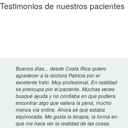
Testimonios de nuestros pacientes
Estos son algunos de los testimonios de quienes accedieron a la
atención psicológica on line ofrecida por suconsulta.com y quisieron
compartir su experiencia (por razones obvias no proporcionamos
información personal que permita identificarlos). Aquellos pacientes
que deseen aportar su experiencia y opinión deben escribirla a ésta
dirección: suconsulta@suconsulta.com y será agregada a los
testimonios a la brevedad.
Buenos días... desde Costa Rica quiero
agradecer a la doctora Patricia por el
excelente trato. Muy profesional. En realidad
se preocupa por el paciente. Muchas veces
busqué ayuda y no confiaba en que pudiera
encontrar algo que valiera la pena, mucho
menos vía online. Ahora sé que estaba
equivocada. Me gusta la terapia, la forma en
que me hace ver la realidad de las cosas,