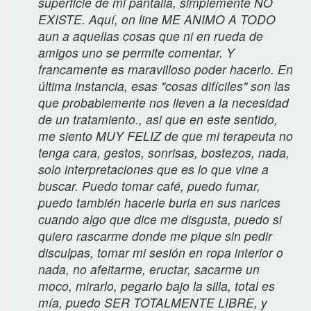
superficie de mi pantalla, simplemente NO
EXISTE. Aquí, on line ME ANIMO A TODO
aun a aquellas cosas que ni en rueda de
amigos uno se permite comentar. Y
francamente es maravilloso poder hacerlo. En
última instancia, esas "cosas difíciles" son las
que probablemente nos lleven a la necesidad
de un tratamiento., asi que en este sentido,
me siento MUY FELIZ de que mi terapeuta no
tenga cara, gestos, sonrisas, bostezos, nada,
solo interpretaciones que es lo que vine a
buscar. Puedo tomar café, puedo fumar,
puedo también hacerle burla en sus narices
cuando algo que dice me disgusta, puedo si
quiero rascarme donde me pique sin pedir
disculpas, tomar mi sesión en ropa interior o
nada, no afeitarme, eructar, sacarme un
moco, mirarlo, pegarlo bajo la silla, total es
mía, puedo SER TOTALMENTE LIBRE, y