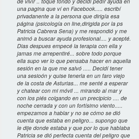
de vivír .. toqué fondo y decidí pedír ayuda en
una pagina que ví en Facebook..... escribí
privadanente a la persona que dirigía esa
página (psicología on line,dirigida por la ps
Patricia Cabrera Sena) y me respondió y me
animó a buscar ayuda profesional.... y acepté.
Dias despues empecé la terapia con ella y
jamas me arrepentiré... sobre todo porque
ella supo ver lo que pensaba hacer en aquella
sesión en la que me salvó ..... Decidí tener
una sesioón y quise tenerla en un faro viejo
de la costa de Asturias... me senté a esperar
y chatear con mi móvil ... mirando al mar y
con los piés colgando en un precipicio .... de
noche cerrada y con un fortísimo viento.....
empezamos a hablar y no se cómo se dió
cuenta que estaba en peligro... supongo que
le dije donde estaba y que por lo que hablaba
Patricia se dió perfecta cuenta del peligro que