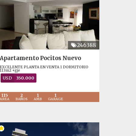
246388
Apartamento Pocitos Nuevo
EXCELENTE PLANTA EN VENTA 1 DORMITORIO
113m2 +gje
USD
350.000
115
2
1
1
AREA
BAÑOS
AMB
GARAGE