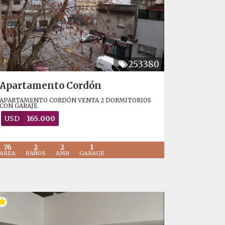
253380
Apartamento Cordón
APARTAMENTO CORDÓN VENTA 2 DORMITORIOS
CON GARAJE
USD
165.000
76
2
2
1
AREA
BAÑOS
AMB
GARAGE