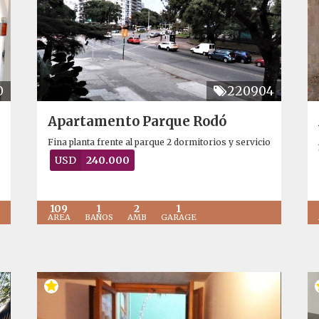
0
220904
Apartamento Parque Rodó
Fina planta frente al parque 2 dormitorios y servicio
USD
240.000
109
1
2
1
AREA
BAÑOS
AMB
GARAGE