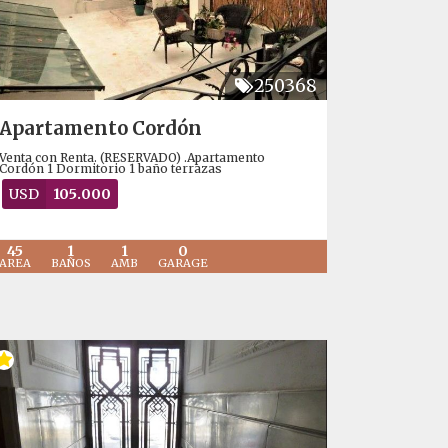
250368
Apartamento Cordón
Venta con Renta. (RESERVADO) .Apartamento
Cordón 1 Dormitorio 1 baño terrazas
USD
105.000
45
1
1
0
AREA
BAÑOS
AMB
GARAGE