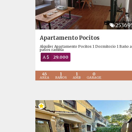
25369
Apartamento Pocitos
Alquiler Apartamento Pocitos 1 Dormitorio 1 Baño a
pasos rambla
A $
29.000
45
1
1
0
AREA
BAÑOS
AMB
GARAGE