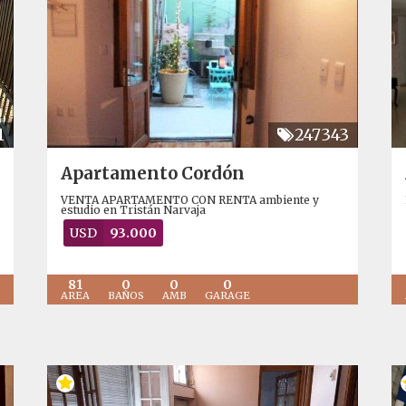
1
247343
Apartamento Cordón
VENTA APARTAMENTO CON RENTA ambiente y
estudio en Tristán Narvaja
USD
93.000
81
0
0
0
AREA
BAÑOS
AMB
GARAGE