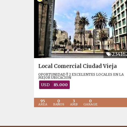
23416
Local Comercial Ciudad Vieja
OPORTUNIDAD !! 2 EXCELENTES LOCALES EN LA
MEJOR UBICACIÓN
USD
85.000
95
0
3
0
AREA
BAÑOS
AMB
GARAGE