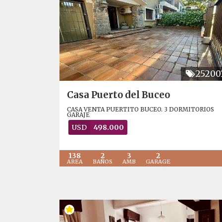
25200
Casa Puerto del Buceo
CASA VENTA PUERTITO BUCEO. 3 DORMITORIOS
GARAJE
USD
498.000
138
2
3
2
AREA
BAÑOS
AMB
GARAGE