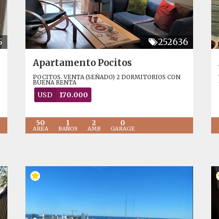
5
252636
Apartamento Pocitos
POCITOS. VENTA (SEÑADO) 2 DORMITORIOS CON
BUENA RENTA
USD
170.000
50
1
2
0
AREA
BAÑOS
AMB
GARAGE