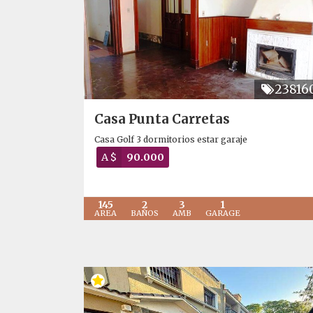
23816
Casa Punta Carretas
Casa Golf 3 dormitorios estar garaje
A $
90.000
145
2
3
1
AREA
BAÑOS
AMB
GARAGE