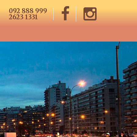
092 888 999
2623 1331