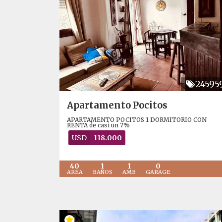
24595
Apartamento Pocitos
APARTAMENTO POCITOS 1 DORMITORIO CON
RENTA de casi un 7%
USD
118.000
40
1
1
0
AREA
BAÑOS
AMB
GARAGE