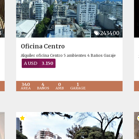
3
243400
Oficina Centro
Alquiler oficina Centro 5 ambientes 4 Baños Garaje
A USD
3.150
340
4
0
1
AREA
BAÑOS
AMB
GARAGE