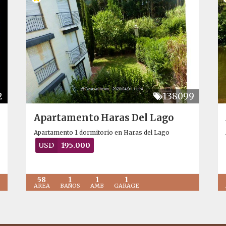
2
138099
Apartamento Haras Del Lago
Apartamento 1 dormitorio en Haras del Lago
USD
195.000
58
1
1
1
AREA
BAÑOS
AMB
GARAGE