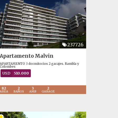
237726
Apartamento Malvin
APARTAMENTO 3 dormitorios 2 garajes. Rambla y
Colombes
USD
510.000
82
2
3
2
AREA
BAÑOS
AMB
GARAGE