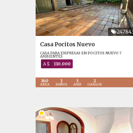
24784
Casa Pocitos Nuevo
CASA PARA EMPRESAS EN POCITOS NUEVO 7
AMBIENTES
A $
110.000
160
3
3
2
AREA
BAÑOS
AMB
GARAGE