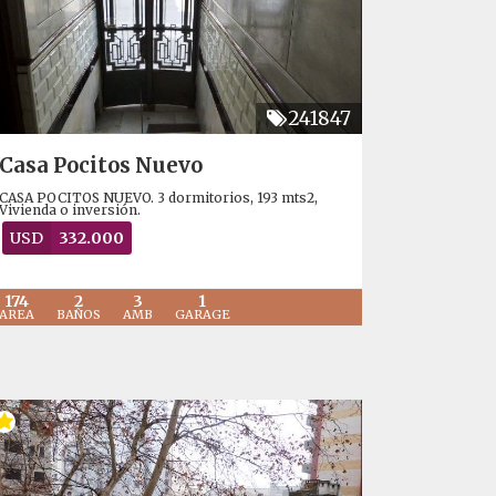
241847
Casa Pocitos Nuevo
CASA POCITOS NUEVO. 3 dormitorios, 193 mts2,
Vivienda o inversión.
USD
332.000
174
2
3
1
AREA
BAÑOS
AMB
GARAGE