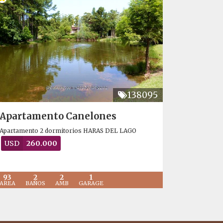
138095
Apartamento Canelones
Apartamento 2 dormitorios HARAS DEL LAGO
USD
260.000
93
2
2
1
AREA
BAÑOS
AMB
GARAGE