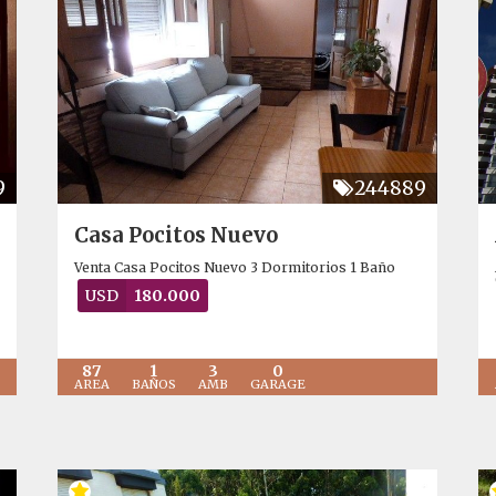
9
244889
Casa Pocitos Nuevo
Venta Casa Pocitos Nuevo 3 Dormitorios 1 Baño
USD
180.000
87
1
3
0
AREA
BAÑOS
AMB
GARAGE