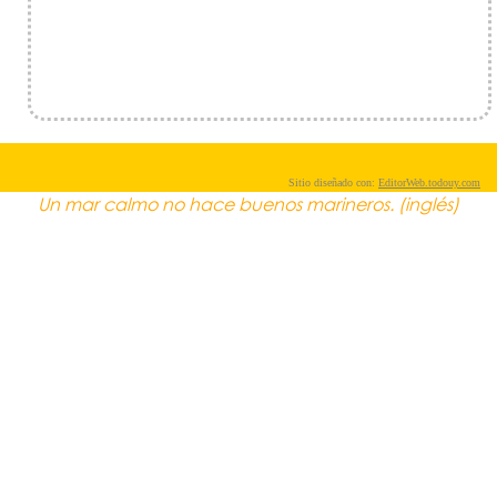
Sitio diseñado con:
EditorWeb.todouy.com
Un mar calmo no hace buenos marineros. (inglés)