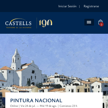
Iniciar Sesión
Registrarse
|
0
PINTURA NACIONAL
Online | Vie 24 de jul. — Mié 19 de ago. | Comienzo 23 h