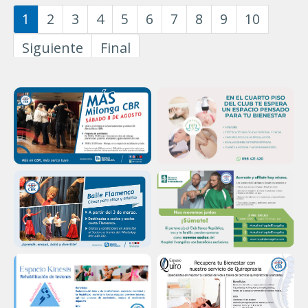
Página 1 de 32
1
2
3
4
5
6
7
8
9
10
Siguiente
Final