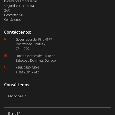
Informática Empresarial
Seguridad Electrónica
SAR
Descargar ATR
Contáctenos
Contáctenos:
Gobernador del Pino 4177

Montevideo, Uruguay
CP 11900
Lunes a Viernes de 9 a 18 hs.

Sábados y Domingos Cerrado.
+598 2309 7894

+598 9501 7242
Consúltenos: