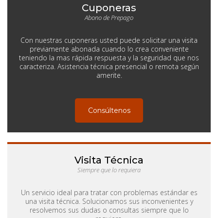
Cuponeras
Abono de Prepago
Con nuestras cuponeras usted puede solicitar una visita
previamente abonada cuando lo crea conveniente
teniendo la mas rápida respuesta y la seguridad que nos
caracteriza. Asistencia técnica presencial o remota según
amerite.
Consúltenos
Visita Técnica
Siempre que lo requiera
Un servicio ideal para tratar con problemas estándar es
una visita técnica. Solucionamos sus inconvenientes y
resolvemos sus dudas o consultas siempre que lo