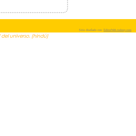
Sitio diseñado con:
EditorWeb.todouy.com
el universo. (hindú)