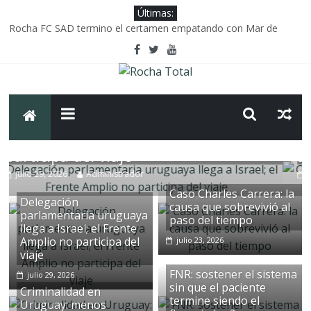
Últimas:
Rocha FC SAD termino el certamen empatando con Mar de
Fondo
Delegación parlamentaria uruguaya llega a Israel; el Frente
Amplio no participa del viaje
al
Noticias
Parlament
Caso Charles Carrera: la causa que sobrevivió al paso del tiempo
Destacadas
Justicia
Noticias
Par
Criminalidad en Uruguay: menos delitos,los homicidios son lo
Política
taria uruguaya
que golpean.
te Amplio no
Caso Charles Carrera: l
FNR: sostener el sistema sin que el paciente termine siendo el
financiador ?
sobrevivió al paso del t
julio 23, 2026
Administrador
Caso Charles Carrera: la
Delegación
causa que sobrevivió al
parlamentaria uruguaya
paso del tiempo
llega a Israel; el Frente
Amplio no participa del
julio 23, 2026
viaje
FNR: sostener el sistema
julio 29, 2026
sin que el paciente
Criminalidad en
termine siendo el
Uruguay: menos