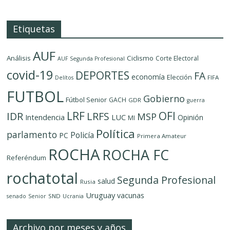
Etiquetas
AUF
Análisis
Ciclismo
Corte Electoral
AUF Segunda Profesional
covid-19
DEPORTES
FA
economía
Elección
FIFA
Delítos
FUTBOL
Gobierno
Fútbol Senior
GACH
GDR
guerra
LRF
OFI
IDR
LRFS
MSP
LUC
Intendencia
Opinión
MI
Política
parlamento
Policía
PC
Primera Amateur
ROCHA
ROCHA FC
Referéndum
rochatotal
Segunda Profesional
salud
Rusia
Uruguay
vacunas
SND
senado
Senior
Ucrania
Archivo por meses y años