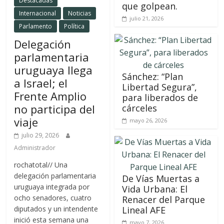
Destacadas
que golpean.
Internacional
Noticias
julio 21, 2026
Parlamento
Política
Delegación
parlamentaria
uruguaya llega
Sánchez: “Plan
a Israel; el
Libertad Segura”,
Frente Amplio
para liberados de
no participa del
cárceles
viaje
mayo 26, 2026
julio 29, 2026
Administrador
rochatotal// Una
delegación parlamentaria
De Vías Muertas a
uruguaya integrada por
Vida Urbana: El
ocho senadores, cuatro
Renacer del Parque
diputados y un intendente
Lineal AFE
inició esta semana una
mayo 7, 2026