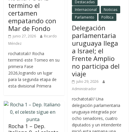
Destacadas
termino el
Internacional
Noticias
certamen
Parlamento
Política
empatando con
Delegación
Mar de Fondo
parlamentaria
junio 27, 2026
Ricardo
uruguaya llega
Méndez
a Israel; el
rochatotal// Rocha
Frente Amplio
terminó este Torneo en su
no participa del
primera Fase
viaje
2026,logrando un lugar
para la segunda etapa de
julio 29, 2026
esta divisional Primera
Administrador
rochatotal// Una
delegación parlamentaria
uruguaya integrada por
ocho senadores, cuatro
diputados y un intendente
Rocha 1 – Dep.
inició esta semana una