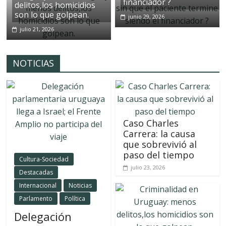
financiador ?
delitos,los homicidios
son lo que golpean.
junio 29, 2026
julio 21, 2026
NOTICIAS
Caso Charles
Carrera: la causa
que sobrevivió al
paso del tiempo
Cultura-Sociedad
julio 23, 2026
Destacadas
Internacional
Noticias
Parlamento
Política
Delegación