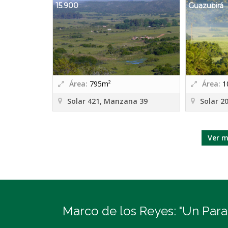
15.900
Guazubirá
Área:
795m²
Área:
1
Solar 421, Manzana 39
Solar 2
Ver m
Marco de los Reyes: "Un Paraí