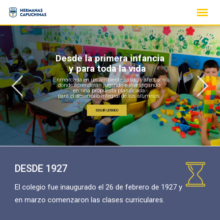
Skip
to
content
Desde la primera infancia
y para toda la vida
Enmarcada en un ambiente cálido y afectuoso,
donde aprenderán jugando e investigando
en una propuesta planificada
para el desarrollo integral de los alumnos
SEGUIR LEYENDO
DESDE 1927
El colegio fue inaugurado el 26 de febrero de 1927 y
en marzo comenzaron las clases curriculares.