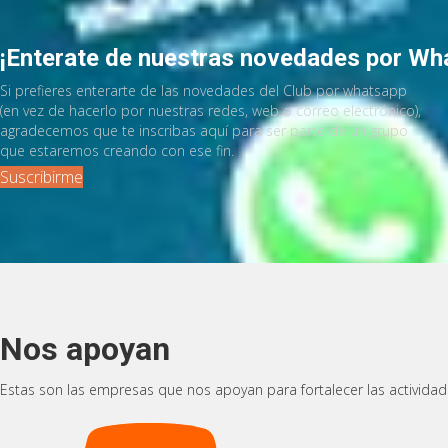
¡Enterate de nuestras novedades por Wh
Si prefieres enterarte de las novedades del Club por whatsapp
(en vez de hacerlo por nuestras redes, web o correo electrónico),
agradecemos que te inscribas aquí para ser parte de un grupo
que estaremos creando con ese fin.
Suscribirme
Nos apoyan
Estas son las empresas que nos apoyan para fortalecer las actividad