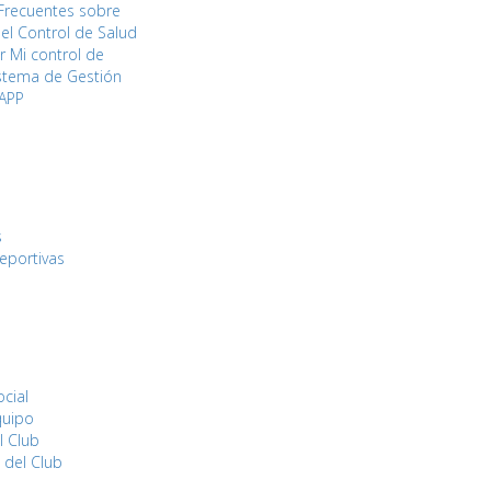
Frecuentes sobre
del Control de Salud
 Mi control de
istema de Gestión
 APP
s
eportivas
ocial
quipo
l Club
 del Club