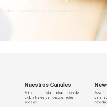
Agradecemos que nos comentes a continuación cual es el tema que q
Nuestros Canales
News
Enterate de toda la información del
Suscríba
Club a través de nuestras redes
para rec
sociales:
novedad