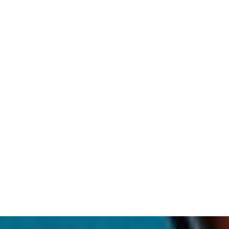
Guía de Uso
Android
iPh