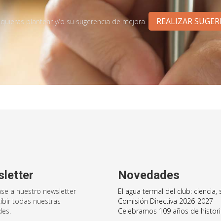
REALIZAR SUGER
uieras plantear y/o su sugerencia de mejora.
letter
Novedades
se a nuestro newsletter
El agua termal del club: ciencia,
ibir todas nuestras
Comisión Directiva 2026-2027
es.
Celebramos 109 años de histor