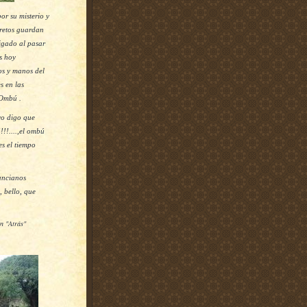
or su misterio y
cretos guardan
igado al pasar
s hoy
ros y manos del
s en las
 Ombú .
yo digo que
!!....,el ombú
es el tiempo
ancianos
, bello, que
n "Atrás"