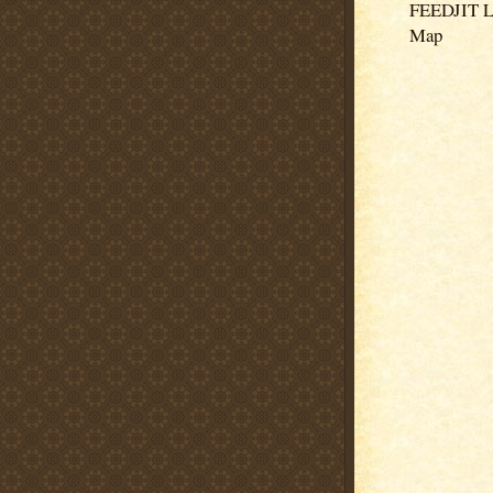
FEEDJIT Li
Map