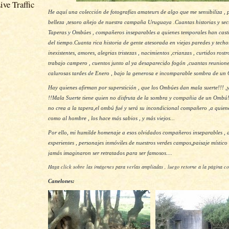
ve Traffic
He aquí una colección de fotografías amateurs de algo que me sensibiliza , p
belleza ,tesoro añejo de nuestra campaña Uruguaya .Cuantas historias y se
Taperas y Ombúes , compañeros inseparables a quienes temporales han cast
del tiempo.Cuanta rica historia de gente atesorada en viejas paredes y techo
inexistentes, amores, alegrias tristezas , nacimientos ,crianzas , curtidos rost
trabajo campero , cuentos junto al ya desaparecido fogón ,cuantas reunione
calurosas tardes de Enero , bajo la generosa e incomparable sombra de un
Hay quienes afirman por superstición , que los Ombúes dan mala suerte!!! ,
!!Mala Suerte tiene quien no disfruta de la sombra y compañia de un Ombú!!
no crea a la tapera,el ombú fué y será su incondicional compañero ,a quien
como al hombre , los hace más sabios , y más viejos...
Por ello, mi humilde homenaje a esos olvidados compañeros inseparables , 
experientes ,
personajes inmóviles de nuestros verdes campos,paisaje místico 
jamás imaginaron ser retratados para ser famosos....
Haga click sobre las imágenes para verlas ampliadas , luego retorne a la página co
Canelones: