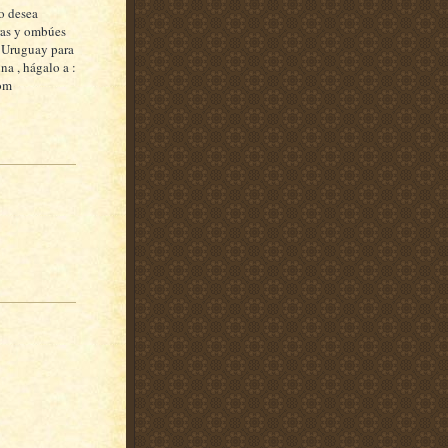
 o desea
eras y ombúes
l Uruguay para
na , hágalo a :
om