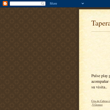
Taper
Pulse play 
acompañar 
su visita..
Cria de Cabras 
,V.Gomez