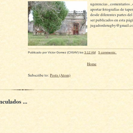
ugerencias , comentarios ,
aportar fotografías de tap
desde diferentes partes de
ser publicados en esta pági
jugadorderugby@gmail.c
Publicado por
Victor Gomez (CX6AV)
los
3:12 AM
5 comments:
Home
Subscribe to:
Posts (Atom)
nculados ...