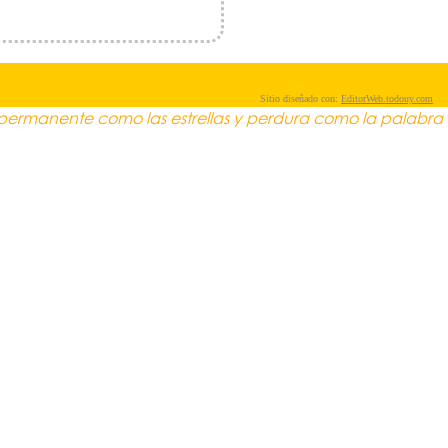
Sitio diseñado con:
EditorWeb.todouy.com
permanente como las estrellas y perdura como la palabra