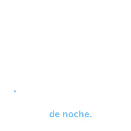
20 AÑOS · URUGUAY · ARGENTINA · BRASIL · PARAGUAY
Lo que ven nuestras
cámaras
de noche.
Las otras, no.