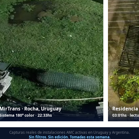
MirTrans · Rocha, Uruguay
Residencia
Sistema 180° color · 22:33hs
03:01hs · lect
Capturas reales de instalaciones AMC activas en Uruguay y Argentina.
Sin filtros. Sin edición. Tomadas esta semana.