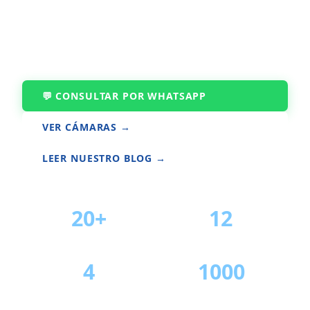
Cámaras 4K, 5K y 180° con inteligencia artificial. En
color real. De noche. Con alertas al instante.
Atendido por el dueño y su equipo.
💬 CONSULTAR POR WHATSAPP
VER CÁMARAS →
LEER NUESTRO BLOG →
20+
12
AÑOS
PERSONAS
4
1000
PAÍSES
CÁM/PC