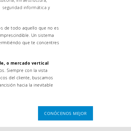
ultoría
,
infraestructura
,
n
seguridad informática
y
 de todo aquello que no es
 imprescindible. Un sistema
ermitiéndo que te concentres
, o mercado vertical
os. Siempre con la vista
icos del cliente, buscamos
ancisión hacia la inevitable
CONÓCENOS MEJOR