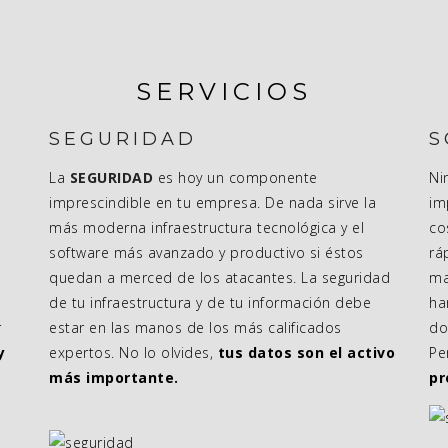
SERVICIOS
SEGURIDAD
S
La
SEGURIDAD
es hoy un componente
Ni
imprescindible en tu empresa. De nada sirve la
im
más moderna infraestructura tecnológica y el
co
software más avanzado y productivo si éstos
rá
quedan a merced de los atacantes. La seguridad
ma
de tu infraestructura y de tu información debe
ha
r
estar en las manos de los más calificados
do
y
expertos. No lo olvides,
tus datos son el activo
Pe
más importante.
pr