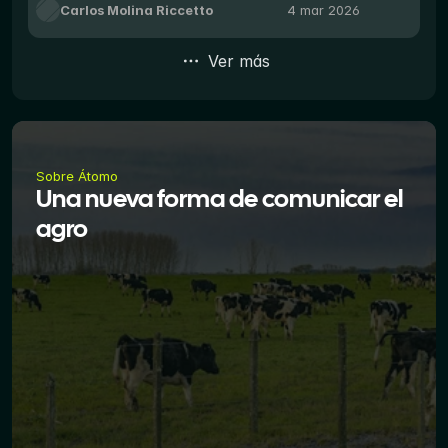
Carlos Molina Riccetto
4 mar 2026
año 2000, se consolidó como una herramienta
clave del Plan Agropecuario para relevar,
generar y difundir resultados productivos,
Ver más
económicos y financieros de empresas
ganaderas...
Sobre Átomo
Una nueva forma de comunicar el 
agro