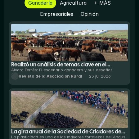
Ganadería
Agricultura
+ MÁS
Empresariales
Opinión
Realizó un análisis de temas clave en el
escenario ganadero y sobre actividades
Álvaro Ferrés: El escenario ganadero y sus desafíos
Revista de la Asociación Rural
23 jul 2026
vinculadas al mismo, con la mira puesta en el
semestre inicial de 2026, pero también en sus
perspectivas.
La gira anual de la Sociedad de Criadores de
Aberdeen Angus del Uruguay (SCAAU) volvió a
La plasticidad es una de las mayores fortalezas del Angus