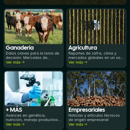
Ganaderia
Agricultura
Datos claves para la toma de
Reportes de zafra, clima y
decisión. Mercados de
mercados globales en un solo
reposición y faena, precios
lugar.
Ver más
Ver más
de la carne, mercado lanero y
tendencias del mundo
ganadero.
+ MÁS
Empresariales
Avances en genética,
Noticias y artículos técnicos
nutrición, manejo productivo y
de origen empresarial
artículos generales de interés
Ver más
Ver más
para el sector rural.