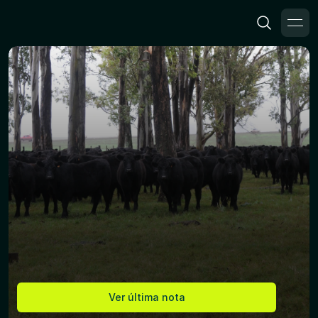
Inicio
Notas
Mundo Agro, a tu
alcance
Información concreta, actual y curada sobre el
agro uruguayo. Análisis, innovación, opinión y
contexto, cuando lo necesitas.
Ver última nota