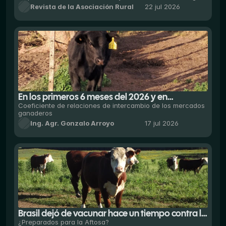
Revista de la Asociación Rural
22 jul 2026
consolidarse como una de las actividades más
importantes del calendario de actividades de
esta emblemática raza bovina.
En los primeros 6 meses del 2026 y en
comparación con los 19 años de la serie
Coeficiente de relaciones de intercambio de los mercados
ganaderos
analizada, se destaca la mayor faena de
Ing. Agr. Gonzalo Arroyo
17 jul 2026
vaquillonas en relación al total de vientres
faenados.
Brasil dejó de vacunar hace un tiempo contra la
aftosa y su rodeo va lentamente perdiendo la
¿Preparados para la Aftosa?