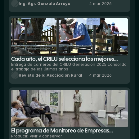
Ing. Agr. Gonzalo Arroyo
4 mar 2026
nuestro país, comprender en cifras la evolución
entre realidades...
Cada año, el CRILU selecciona los mejores
carneros —desde el punto de vista genético—
Entrega de carneros del CRILU Generación 2025 consolida
el trabajo de los últimos años
de la nueva generación y los asigna a sus
Revista de la Asociación Rural
4 mar 2026
consorciados a través de un sorteo oficial...
El programa de Monitoreo de Empresas
Ganaderas “Carpetas Verdes”, activo desde el
Producir, vivir y conservar