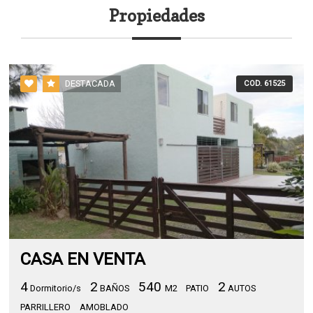
Propiedades
DESTACADA
COD. 61525
CASA EN VENTA
4
2
540
2
Dormitorio/s
BAÑOS
M2
PATIO
AUTOS
PARRILLERO
AMOBLADO