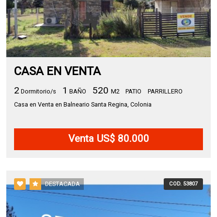
CASA EN VENTA
2
1
520
Dormitorio/s
BAÑO
M2
PATIO
PARRILLERO
Casa en Venta en Balneario Santa Regina, Colonia
Venta US$ 80.000
DESTACADA
COD. 53807