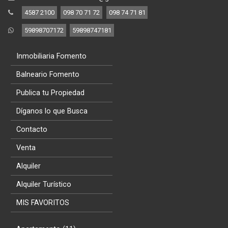
4587 2100
098 70 71 72
098 74 71 81
59898707172
59898747181
Inmobiliaria Fomento
Balneario Fomento
Publica tu Propiedad
Díganos lo que Busca
Contacto
Venta
Alquiler
Alquiler Turístico
MIS FAVORITOS