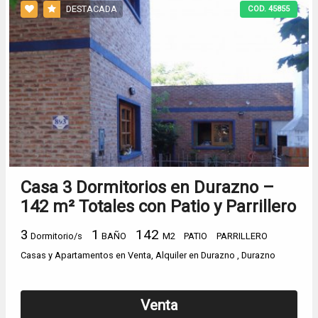
DESTACADA
COD. 45855
Casa 3 Dormitorios en Durazno –
142 m² Totales con Patio y Parrillero
3
1
142
Dormitorio/s
BAÑO
M2
PATIO
PARRILLERO
Casas y Apartamentos en Venta, Alquiler en Durazno , Durazno
Venta