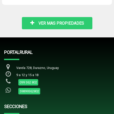
VER MAS PROPIEDADES
PORTALRURAL
Varela 728, Durazno, Uruguay
9 a 12 y 15 a 18
099 362 802
59899362802
SECCIONES