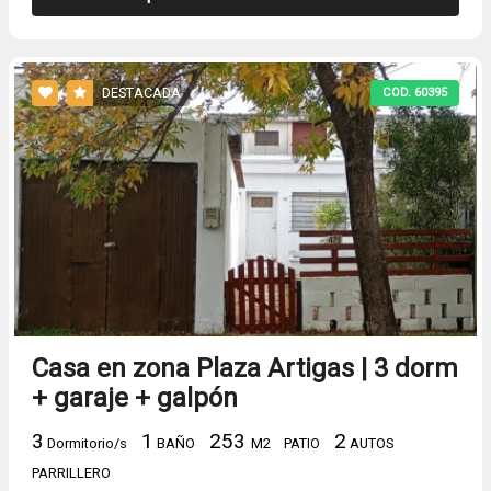
DESTACADA
COD. 60395
Casa en zona Plaza Artigas | 3 dorm
+ garaje + galpón
3
1
253
2
Dormitorio/s
BAÑO
M2
PATIO
AUTOS
PARRILLERO