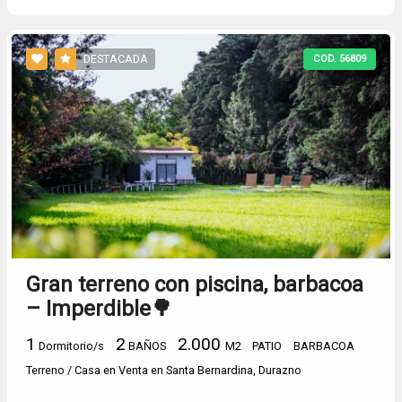
DESTACADA
COD. 56809
Gran terreno con piscina, barbacoa
– Imperdible🌳
1
2
2.000
Dormitorio/s
BAÑOS
M2
PATIO
BARBACOA
Terreno / Casa en Venta en Santa Bernardina, Durazno