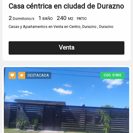
Casa céntrica en ciudad de Durazno
2
1
240
Dormitorio/s
BAÑO
M2
PATIO
Casas y Apartamentos en Venta en Centro, Durazno , Durazno
Venta
DESTACADA
COD. 51802