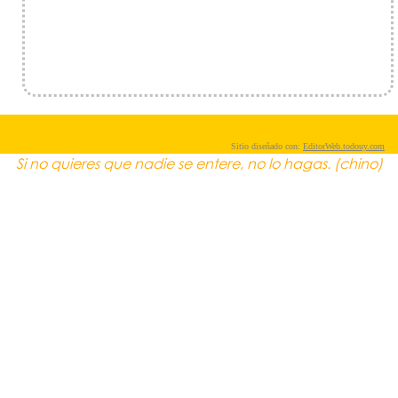
Sitio diseñado con:
EditorWeb.todouy.com
Si no quieres que nadie se entere, no lo hagas. (chino)