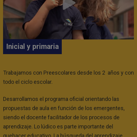
Inicial y primaria
Trabajamos con Preescolares desde los 2 años y con
todo el ciclo escolar.
Desarrollamos el programa oficial orientando las
propuestas de aula en función de los emergentes,
siendo el docente facilitador de los procesos de
aprendizaje. Lo lúdico es parte importante del
quehacer educativo. La búsqueda del aprendizaje