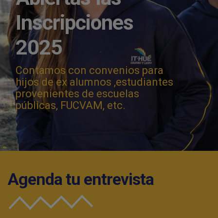
Inscripciones
2025
Contamos con convenios para
hijos de ex alumnos ,estudiantes
provenientes de escuelas
públicas, FUCVAM, etc.
Agenda tu entrevista