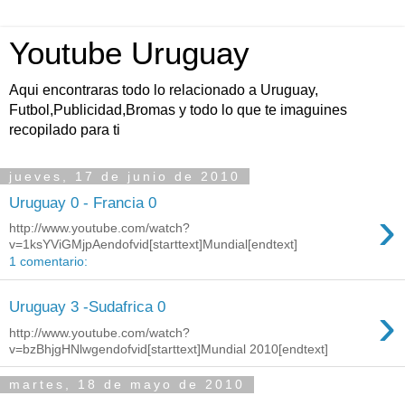
Youtube Uruguay
Aqui encontraras todo lo relacionado a Uruguay,
Futbol,Publicidad,Bromas y todo lo que te imaguines
recopilado para ti
jueves, 17 de junio de 2010
Uruguay 0 - Francia 0
›
http://www.youtube.com/watch?
v=1ksYViGMjpAendofvid[starttext]Mundial[endtext]
1 comentario:
›
Uruguay 3 -Sudafrica 0
http://www.youtube.com/watch?
v=bzBhjgHNlwgendofvid[starttext]Mundial 2010[endtext]
martes, 18 de mayo de 2010