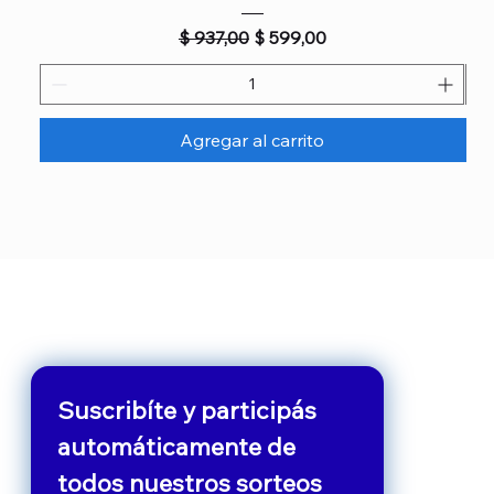
Precio
Precio de oferta
$ 937,00
$ 599,00
Agregar al carrito
Suscribíte y participás 
automáticamente de 
todos nuestros sorteos