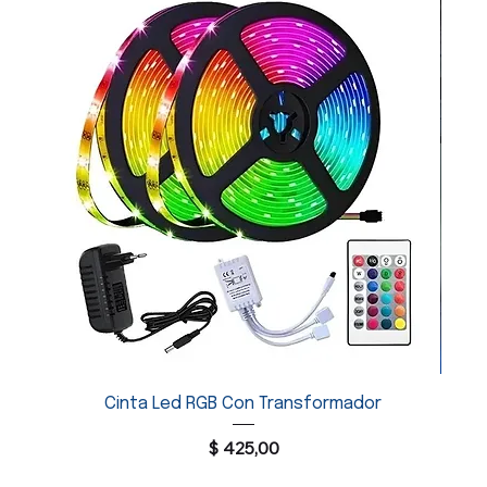
O
Cinta Led RGB Con Transformador
Pa
Precio
$ 425,00