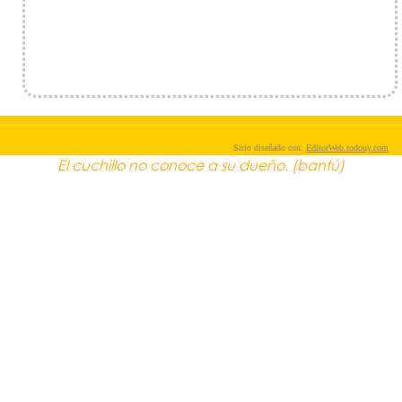
Sitio diseñado con:
EditorWeb.todouy.com
El cuchillo no conoce a su dueño. (bantú)