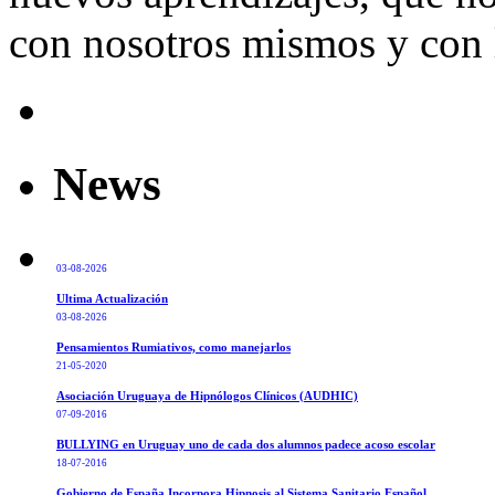
con nosotros mismos y 
News
03-08-2026
Ultima Actualización
03-08-2026
Pensamientos Rumiativos, como manejarlos
21-05-2020
Asociación Uruguaya de Hipnólogos Clínicos (AUDHIC)
07-09-2016
BULLYING en Uruguay uno de cada dos alumnos padece acoso escolar
18-07-2016
Gobierno de España Incorpora Hipnosis al Sistema Sanitario Español