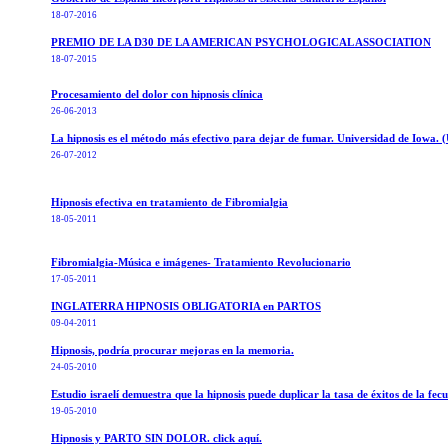
18-07-2016
PREMIO DE LA D30 DE LA AMERICAN PSYCHOLOGICAL ASSOCIATION
18-07-2015
Procesamiento del dolor con hipnosis clínica
26-06-2013
La hipnosis es el método más efectivo para dejar de fumar. Universidad de Iowa. 
26-07-2012
Hipnosis efectiva en tratamiento de Fibromialgia
18-05-2011
Fibromialgia-Música e imágenes- Tratamiento Revolucionario
17-05-2011
INGLATERRA HIPNOSIS OBLIGATORIA en PARTOS
09-04-2011
Hipnosis, podría procurar mejoras en la memoria.
24-05-2010
Estudio israelí demuestra que la hipnosis puede duplicar la tasa de éxitos de la fec
19-05-2010
Hipnosis y PARTO SIN DOLOR. click aquí.