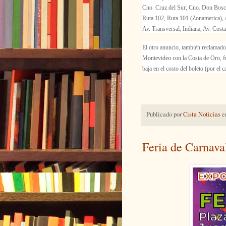
Cno. Cruz del Sur, Cno. Don Bosco
Ruta 102, Ruta 101 (Zonamerica), A
Av. Transversal, Indiana, Av. Costa
El otro anuncio, también reclamado 
Montevideo con la Costa de Oro, fu
baja en el costo del boleto (por el 
Publicado por
Cista Noticias
e
Feria de Carnava