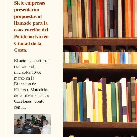
Siete empresas
presentaron
propuestas al
llamado para la
construcción del
Polideportvio en
Ciudad de la
Costa.
El acto de apertura –
realizado el
miércoles 13 de
marzo en la
Dirección de
Recursos Materiales
de la Intendencia de
Canelones– contó
con l...