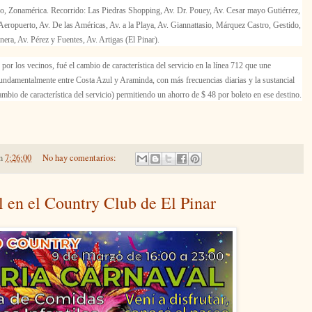
, Zonamérica. Recorrido: Las Piedras Shopping, Av. Dr. Pouey, Av. Cesar mayo Gutiérrez,
eropuerto, Av. De las Américas, Av. a la Playa, Av. Giannattasio, Márquez Castro, Gestido,
nera, Av. Pérez y Fuentes, Av. Artigas (El Pinar).
por los vecinos, fué el cambio de característica del servicio en la línea 712 que une
ndamentalmente entre Costa Azul y Araminda, con más frecuencias diarias y la sustancial
cambio de característica del servicio) permitiendo un ahorro de $ 48 por boleto en ese destino.
n
7:26:00
No hay comentarios:
l en el Country Club de El Pinar