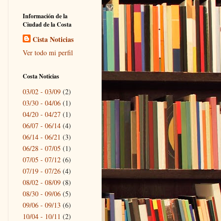
Información de la
Ciudad de la Costa
Cista Noticias
Ver todo mi perfil
Costa Noticias
03/02 - 03/09
(2)
03/30 - 04/06
(1)
04/20 - 04/27
(1)
06/07 - 06/14
(4)
06/14 - 06/21
(3)
06/28 - 07/05
(1)
07/05 - 07/12
(6)
07/19 - 07/26
(4)
08/02 - 08/09
(8)
08/30 - 09/06
(5)
09/06 - 09/13
(6)
10/04 - 10/11
(2)