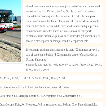
Uno de los anuncios tiene como objetivo satisfacer una demanda de
los vecinos de Las Piedras, La Paz, Nicolich, Paso Carrasco y
Ciudad de la Costa, que es la conexión entre estos Municipios
Canarios como así también el Oeste con el Este de Montevideo de
manera directa, la necesidad de movilidad transversal que permita
combinaciones entre las líneas de los sistemas de transporte
existentes hacia diferentes puntos de Montevideo y Canelones y el
acceso a más lugares de trabajo, estudio y esparcimiento.
Este cambio también ahorra tiempo de viaje (55 minutos aprox.) y
baja el costo en el boleto ($ 52) tomando como referencia Costa
Urbana Shopping .
Salidas de Las Piedras: 7:05, 8:00, 9:40, 12:10, 13:40, 15:25, 16:30,
18:00, 19:30 y 20:35
:20, 11:55, 12:50, 13:30, 14:35, 16:15, 17:40, 18:45, 20:00.
s entre Zonamérica y El Pinar manteniendo el recorrido actual.
 a El Pinar $ 84, Márquez Castro $ 74, Aeropuerto $ 63, Zonamérica $ 51.
Cno. Coronel Raíz, Av. Mendoza, Av.I nstrucciones, Av. Belloni, Cno. Paso del Andaluz,