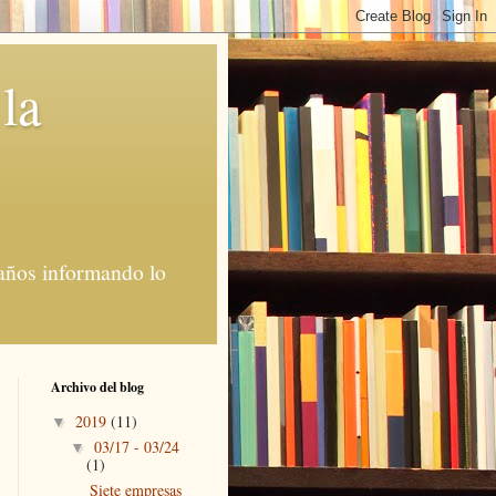
la
1 años informando lo
Archivo del blog
2019
(11)
▼
03/17 - 03/24
▼
(1)
Siete empresas