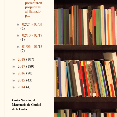
presentaron
propuestas
al llamado
p...
02/24 - 03/03
►
(2)
02/10 - 02/17
►
(1)
01/06 - 01/13
►
(7)
2018
(107)
►
2017
(189)
►
2016
(80)
►
2015
(43)
►
2014
(4)
►
Costa Noticias, el
Mensuario de Ciudad
de la Costa