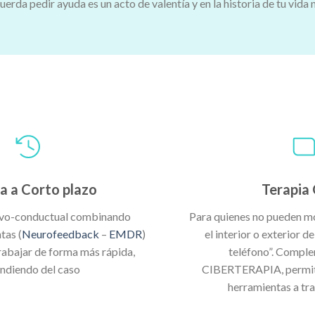
rda pedir ayuda es un acto de valentía y en la historia de tu vida 
a a Corto plazo
Terapia 
ivo-conductual combinando
Para quienes no pueden mo
tas (
Neurofeedback
–
EMDR
)
el interior o exterior de
rabajar de forma más rápida,
teléfono”. Compl
ndiendo del caso
CIBERTERAPIA, permite
herramientas a tra