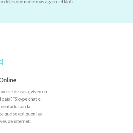
no dejes que nadie más agarre el lápiz.
Online
verse de casa, viven en
l país”. “Skype chat o
ementado con la
 que se apliquen las
vés de internet.