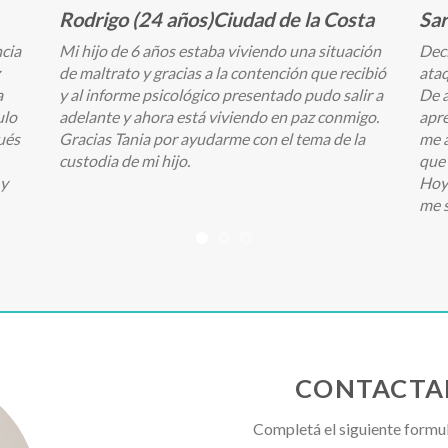
Rodrigo (24 años)Ciudad de la Costa
Sar
ncia
Mi hijo de 6 años estaba viviendo una situación
Deci
de maltrato y gracias a la contención que recibió
ata
a
y al informe psicológico presentado pudo salir a
De a
ulo
adelante y ahora está viviendo en paz conmigo.
apre
ués
Gracias Tania por ayudarme con el tema de la
me a
custodia de mi hijo.
que 
 y
Hoy 
me 
CONTACTA
Completá el siguiente formu