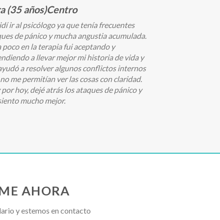
a (35 años)Centro
Santiago (33
dí ir al psicólogo ya que tenía frecuentes
Excelente profes
ques de pánico y mucha angustia acumulada.
gracias!!
 poco en la terapia fui aceptando y
ndiendo a llevar mejor mi historia de vida y
yudó a resolver algunos conflictos internos
no me permitían ver las cosas con claridad.
por hoy, dejé atrás los ataques de pánico y
siento mucho mejor.
ME AHORA
lario y estemos en contacto