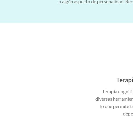
o algún aspecto de personalidad. Recue
Terapi
Terapia cognit
diversas herramien
lo que permite t
depe