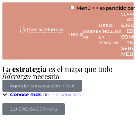
Menú
+
×
expandido
cer
SERVI
AC
EJEC
LIBRO:
ES
SOBRE
VÍNCULOS
INICIO
COMU
MI
EN
TAL
TENSIÓN
SERV
MEDI
La
estrategia
es el mapa que todo
liderazgo
necesita
Agendar conversación inicial
Conocé má
s
de mis servicios
QUIERO SABER MÁS