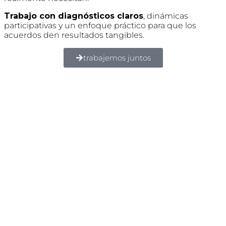
Trabajo con diagnósticos claros
, dinámicas
participativas y un enfoque práctico para que los
acuerdos den resultados tangibles.
trabajemos juntos
Lo que más me gustó fue la comunicación y la flexibilidad
brindada por Cecilia. Obtener conocimientos que ya estoy
poniendo en práctica. Cecilia le pone alma, corazón y muchas
ganas a sus productos y eso lo transmite, teniendo como resultado
la motivación de quien recibe sus servicios.