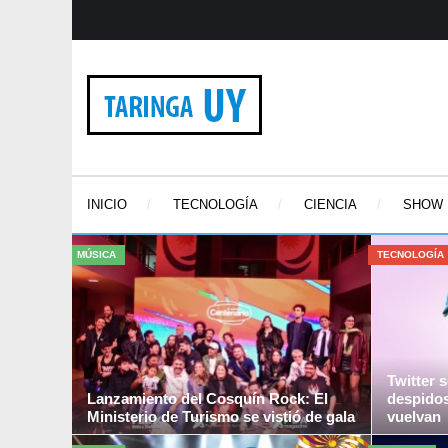
INICIO
TECNOLOGÍA
CIENCIA
SHOW
MÚSICA
TECNOLOGÍA
Twitter 
Lanzamiento del Cosquín Rock: El
despidos
Ministerio de Turismo se vistió de gala
vuelvan
En un horario que no es el acostumbrado y
El caos en