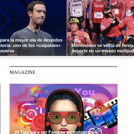
ana de vértigo en las oficinas, ...
para la mayor ola de despidos
storia: uno de los «culpables»
Montevideo se vistió de fiesta
taverso
deporte en un evento multitud
semana en la que los despidos de
Luego de 2 años de ausencia, los a
n copado la actualidad informativa,
deporte pudieron dar rienda suelta a 
MAGAZINE
20 Tips para ser Famoso en Instagram y