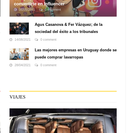
convertirte en Influencer
06/05/2021
0 comment
Instagram es una red social que brinda a cualquiera de
sus usuarios tener la posibilidad de tener una gran
Agus Casanova & Fer Vázquez; de la
cantidad de público a su mano siempre y cuando puedas
sociedad del éxito a los tribunales
llegar ellos. Esta aplicación ...
14/08/2021
0 comment
Las mejores empresas en Uruguay donde se
puede comprar lavarropas
28/04/2021
0 comment
VIAJES