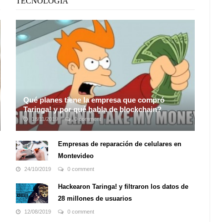
TECNOLOGÍA
Qué planes tiene la empresa que compró
Taringa! y por qué habla de blockchain?
18/11/2019
0 comment
Nadie lo vio venir. Durante años, si no es que décadas,
Taringa! se posicionó como
uno de los foros y medios
Empresas de reparación de celulares en
más
p
opulares
para consultar (y descargar) contenidos
Montevideo
de todo tipo. Pero ahora, de la ...
24/10/2019
0 comment
Hackearon Taringa! y filtraron los datos de
28 millones de usuarios
12/08/2019
0 comment