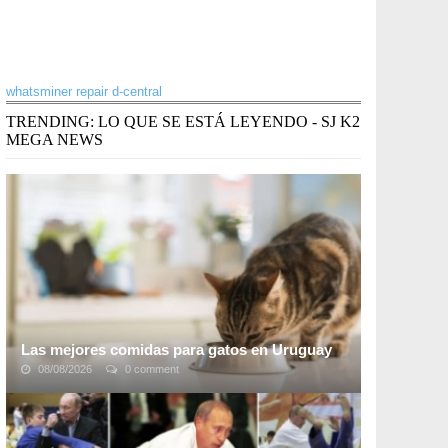
whatsminer repair d-central
TRENDING: LO QUE SE ESTÁ LEYENDO - SJ K2
MEGA NEWS
Las mejores comidas para gatos en Uruguay
08/08/2026
0 comment
Cada vez más gente tiene mascotas, dado que son una
gran compañía. Si bien la mascota más común es tener
un perro, muchas personas optan también por ...