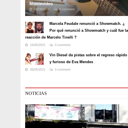
Montevideo
08/08/2026
0 comment
Si estás interesado en aprender o enseñarle a tu hijo a
tocar un instrumento musical, la guitarra es una
Marcela Feudale renunció a Showmatch. ¿
excelente opción. Además de ser divertido de tocar,
Por qué renunció a Showmatch y cuál fue la
ofrece variedad en cuanto a estilos de ...
reacción de Marcelo Tinelli ?
16/05/2021
0 comment
Vin Diesel da pistas sobre el regreso rápido
y furioso de Eva Mendes
06/05/2021
0 comment
NOTICIAS