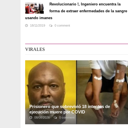
Revolucionario !, Ingeniero encuentra la
forma de extraer enfermedades de la sangre
usando imanes
18/11/2019
0 comment
VIRALES
Prisionero que sobrevivió 18 intentos de
ejecución muere por COVID
08/08/2026
0 comment
Romell Broom había pasado 24 años en una prisión de