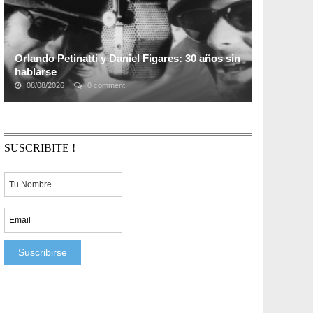
Orlando Petinatti y Daniel Figares: 30 años sin
hablarse
08/08/2026
0 comment
Hablando de roturas, peleas y rencores el siguiente
diferendo es el más antiguo entre dos comunicadores y
amigos de los medios Uruguayos: se produjo ...
SUSCRIBITE !