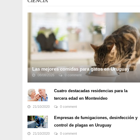
CIENCIA
Las mejores comidas para gatos en Uruguay
08/08/2026
0 comment
Cada vez más gente tiene mascotas, dado que son una
gran compañía. Si bien la mascota más común es tener
Cuatro destacadas residencias para la
un perro, muchas personas optan también por tener
tercera edad en Montevideo
gatos. Para estas personas, la oferta de ...
21/10/2020
0 comment
Empresas de fumigaciones, desinfección y
control de plagas en Uruguay
21/10/2020
0 comment