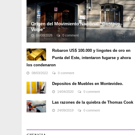
Origen del Movimiento Nacional “Gustavo
Volpe”
08/08/2026
0 comment
Movimiento Volpe
surgió como espontánea reacción
popular ante el asesinato del joven y meritorio
Robaron US$ 100.000 y lingotes de oro en
estudiante Gustavo Volpe, que despertó en la
Punta del Este, intentaron fugarse y ahora
comunidad un sentimiento de indignación, protesta, ...
los condenaron
08/03/2022
0 comment
Depositos de Muebles en Montevideo.
14/04/2020
0 comment
Las razones de la quiebra de Thomas Cook
24/09/2019
0 comment