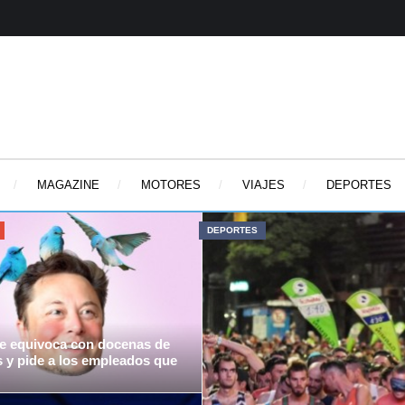
MAGAZINE
MOTORES
VIAJES
DEPORTES
DEPORTES
se equivoca con docenas de
 y pide a los empleados que
 Twitter es una realidad. Ha sido un