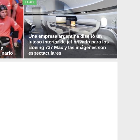
organizada, bota lo que ya no usas y empaca
LUJO
...
Una empresa argentina diseñó un
lujoso interior de jet privado para los
 y
Boeing 737 Max y las imágenes son
inario
espectaculares
mantes del
Bautizado como «
Genesis
«, este
lujoso
la ...
interior de jet privado pensado para
acondicionar ...