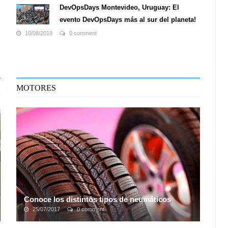
DevOpsDays Montevideo, Uruguay: El
evento DevOpsDays más al sur del planeta!
10/08/2019
0 comment
MOTORES
Conoce los distintos tipos de neumáticos
25/07/2017
0 comment
Los neumáticos representan uno de los elementos tanto