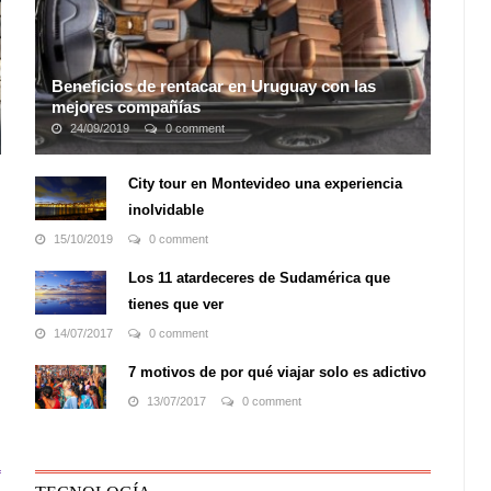
Beneficios de rentacar en Uruguay con las
mejores compañías
24/09/2019
0 comment
Uruguay es desde los últimos años uno de los mejores
destinos con mayor concurrencia de turistas de toda
City tour en Montevideo una experiencia
América Latina, dados sus grandes atractivos, su
inolvidable
cultura, su alto nivel de vida y deliciosa ...
15/10/2019
0 comment
Los 11 atardeceres de Sudamérica que
tienes que ver
14/07/2017
0 comment
7 motivos de por qué viajar solo es adictivo
13/07/2017
0 comment