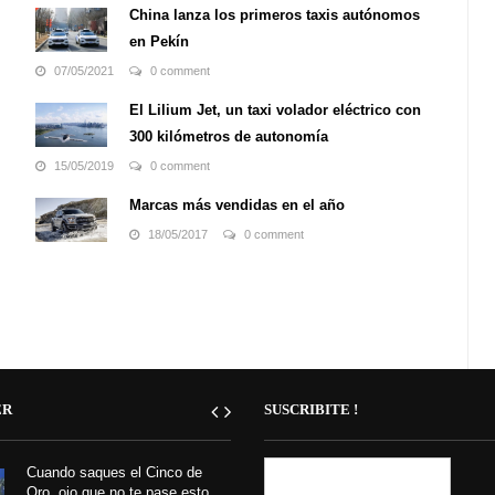
más básicos como más importantes de cualquier auto.
China lanza los primeros taxis autónomos
Estos cauchos con forma de anillo los cuales tienen
en Pekín
dentro las llantas, ofrecen tracción para ...
07/05/2021
0 comment
El Lilium Jet, un taxi volador eléctrico con
300 kilómetros de autonomía
15/05/2019
0 comment
Marcas más vendidas en el año
18/05/2017
0 comment
ER
SUSCRIBITE !
Cuando saques el Cinco de
Oro, ojo que no te pase esto