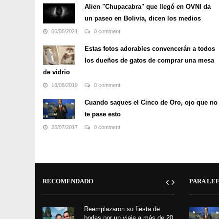
Ohio esperando ser asesinado por secuestrar, violar y
Alien "Chupacabra" que llegó en OVNI da
asesinar a Tryna Middleton, de 14 años, mientras
un paseo en Bolivia, dicen los medios
caminaba a casa en 1984. Su ejecución ...
06/05/2021
0 comment
Estas fotos adorables convencerán a todos
los dueños de gatos de comprar una mesa
de vidrio
18/08/2019
0 comment
Cuando saques el Cinco de Oro, ojo que no
te pase esto
25/07/2017
0 comment
RECOMENDADO
PARA LE
Reemplazaron su fiesta de
bodas por un viaje a más de 20