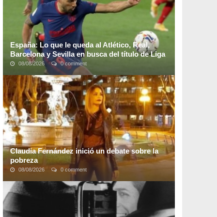
España: Lo que le queda al Atlético, Real,
Barcelona y Sevilla en busca del título de Liga
08/08/2026
0 comment
De los cuatro pretendientes, el único equipo que
depende de sí mismo para proclamarse campeón es el
Atlético de Madrid de los uruguayos. La ...
Claudia Fernández inició un debate sobre la
pobreza
08/08/2026
0 comment
Washington "Turco" Abdala compartió una foto que
despertó la polémica. El exlegislador usó Twitter para
subir una imagen de un indigente urgando en ...