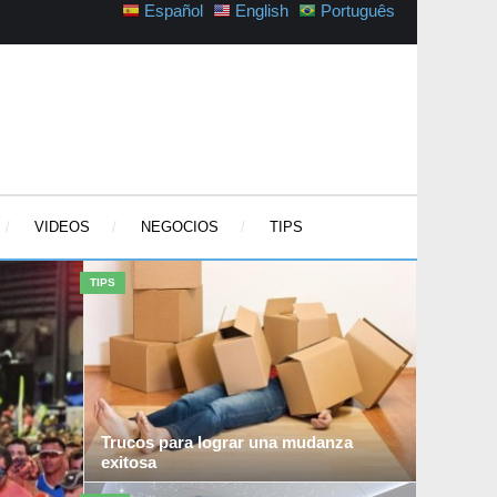
Español
English
Português
VIDEOS
NEGOCIOS
TIPS
TIPS
Trucos para lograr una mudanza
exitosa
Si quieres una mudanza sencilla, práctica y