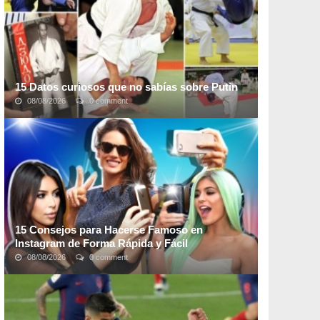
15 Datos curiosos que no sabías sobre Putin
08/08/2026
0 comment
Vladimir Putin, presidente de Rusia desde el año 2000 y
hasta el presente, es un hombre bastante polémico y
carismático. Dirigir una gran potencia ...
15 Consejos para Hacerse Famoso en
Instagram de Forma Rápida y Fácil
08/08/2026
0 comment
Instagram es una de las plataformas de redes sociales
más populares y queridas que cuenta con más de
200
millones de usuarios activos al mes
. Los ...