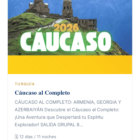
TURQUÍA
Cáucaso al Completo
CÁUCASO AL COMPLETO: ARMENIA, GEORGIA Y
AZERBAIYÁN Descubre el Cáucaso al Completo:
¡Una Aventura que Despertará tu Espíritu
Explorador! SALIDA GRUPAL 8…
🗓 12 días / 11 noches