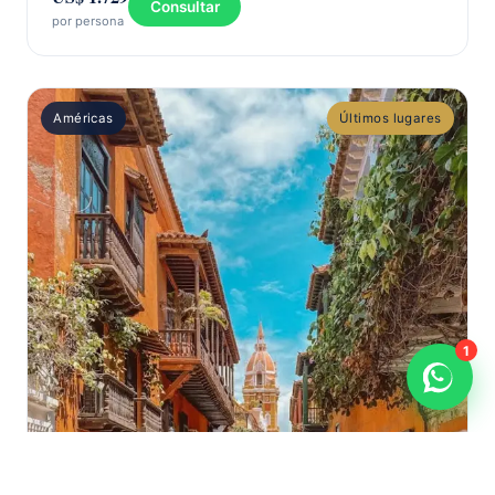
Consultar
por persona
Américas
Últimos lugares
1