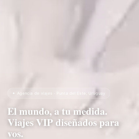
✦ Agencia de viajes · Punta del Este, Uruguay
El mundo, a tu medida.
Viajes VIP diseñados para
vos.