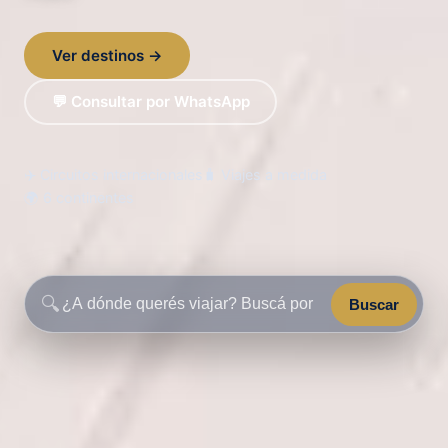
Ver destinos →
💬 Consultar por WhatsApp
✈️ Circuitos internacionales
🧳 Viajes a medida
🌍 6 continentes
🔍
Buscar