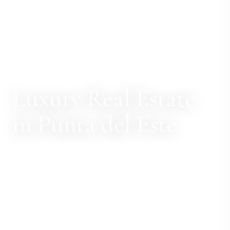
Luxury Real Estate
in Punta del Este
02
/ 00
URUGUAY · PUNTA DEL ESTE