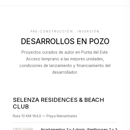
PRE-CONSTRUCCIÓN · INVERSIÓN
DESARROLLOS EN POZO
Proyectos curados de autor en Punta del Este.
Acceso temprano a las mejores unidades,
condiciones de lanzamiento y financiamiento del
desarrollador.
SELENZA RESIDENCES & BEACH
EN POZO
CLUB
Ruta 10 KM 164,5 — Playa Manantiales
TIPOLOGÍAS
Apartamentos 3 y 4 dorm · Penthouses 2 y 3