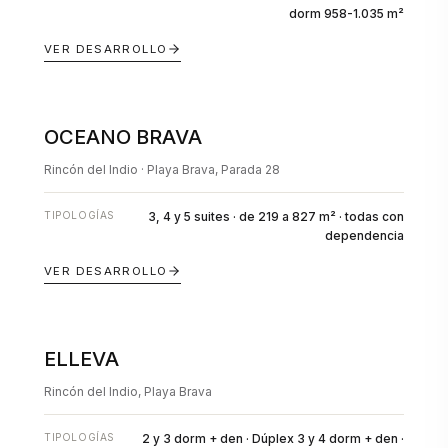
dorm 958-1.035 m²
VER DESARROLLO
OCEANO BRAVA
EN POZO
Rincón del Indio · Playa Brava, Parada 28
TIPOLOGÍAS
3, 4 y 5 suites · de 219 a 827 m² · todas con
dependencia
VER DESARROLLO
ELLEVA
EN POZO
Rincón del Indio, Playa Brava
TIPOLOGÍAS
2 y 3 dorm + den · Dúplex 3 y 4 dorm + den ·