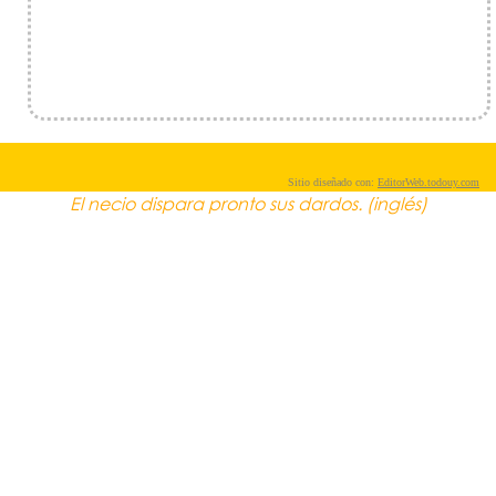
Sitio diseñado con:
EditorWeb.todouy.com
El necio dispara pronto sus dardos. (inglés)