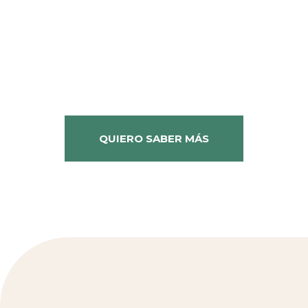
Nuestro objetivo es prevenir y promocionar la
salud mental, con el fin de democratizar el acceso
a la misma.
Brindamos orientación, contención, escucha
empática, apoyo y herramientas para aquellas
personas que lo están necesitando, a través de 4
encuentros gratuitos individuales y talleres
temáticos grupales.
QUIERO SABER MÁS