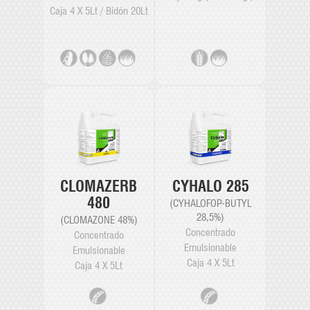
Caja 4 X 5Lt / Bidón 20Lt
CLOMAZERB
CYHALO 285
480
(CYHALOFOP-BUTYL
28,5%)
(CLOMAZONE 48%)
Concentrado
Concentrado
Emulsionable
Emulsionable
Caja 4 X 5Lt
Caja 4 X 5Lt