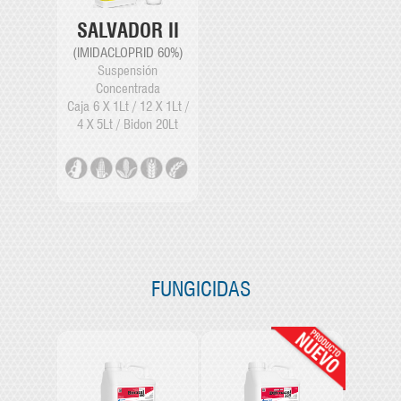
SALVADOR II
(IMIDACLOPRID 60%)
Suspensión
Concentrada
Caja 6 X 1Lt / 12 X 1Lt /
4 X 5Lt / Bidon 20Lt
FUNGICIDAS