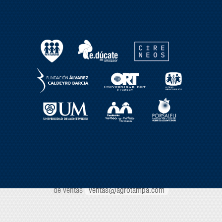
Por más información:
Contáctese con nuestro equipo
de ventas
ventas@agrotampa.com