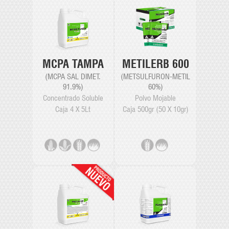
METILERB 600
MCPA TAMPA
(METSULFURON-METIL
(MCPA SAL DIMET.
60%)
91.9%)
Polvo Mojable
Concentrado Soluble
Caja 500gr (50 X 10gr)
Caja 4 X 5Lt