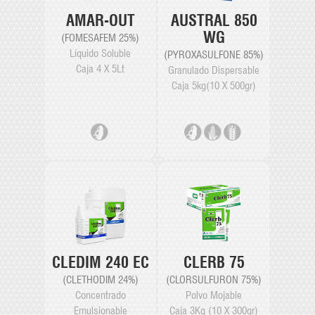
AMAR-OUT
AUSTRAL 850
WG
(FOMESAFEM 25%)
Líquido Soluble
(PYROXASULFONE 85%)
Caja 4 X 5Lt
Granulado Dispersable
Caja 5kg(10 X 500gr)
CLEDIM 240 EC
CLERB 75
(CLETHODIM 24%)
(CLORSULFURON 75%)
Concentrado
Polvo Mojable
Emulsionable
Caja 3Kg (10 X 300gr)