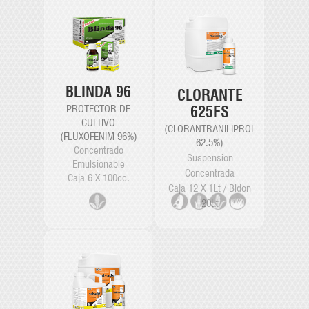
BLINDA 96
CLORANTE
PROTECTOR DE
625FS
CULTIVO
(CLORANTRANILIPROL
(FLUXOFENIM 96%)
62.5%)
Concentrado
Suspension
Emulsionable
Concentrada
Caja 6 X 100cc.
Caja 12 X 1Lt / Bidon
20Lt