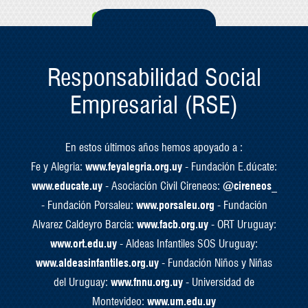
Responsabilidad Social
Empresarial (RSE)
En estos últimos años hemos apoyado a :
Fe y Alegria:
www.feyalegria.org.uy
- Fundación E.dúcate:
www.educate.uy
- Asociación Civil Cireneos:
@cireneos_
- Fundación Porsaleu:
www.porsaleu.org
- Fundación
Alvarez Caldeyro Barcia:
www.facb.org.uy
- ORT Uruguay:
www.ort.edu.uy
- Aldeas Infantiles SOS Uruguay:
www.aldeasinfantiles.org.uy
- Fundación Niños y Niñas
del Uruguay:
www.fnnu.org.uy
- Universidad de
Montevideo:
www.um.edu.uy