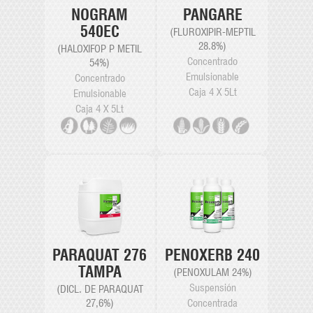
PANGARE
NOGRAM
540EC
(FLUROXIPIR-MEPTIL
28.8%)
(HALOXIFOP P METIL
Concentrado
54%)
Emulsionable
Concentrado
Caja 4 X 5Lt
Emulsionable
Caja 4 X 5Lt
PARAQUAT 276
PENOXERB 240
TAMPA
(PENOXULAM 24%)
Suspensión
(DICL. DE PARAQUAT
27,6%)
Concentrada