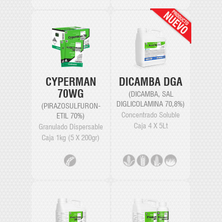
CYPERMAN
DICAMBA DGA
70WG
(DICAMBA, SAL
DIGLICOLAMINA 70,8%)
(PIRAZOSULFURON-
Concentrado Soluble
ETIL 70%)
Caja 4 X 5Lt
Granulado Dispersable
Caja 1kg (5 X 200gr)