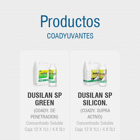
Productos
COADYUVANTES
DUSILAN SP
DUSILAN SP
SILICON.
GREEN
(COADY. SUPRA
(COADY. DE
ACTIVO)
PENETRACION)
Concentrado Soluble
Concentrado Soluble
Caja 12 X 1Lt / 4 X 5Lt
Caja 12 X 1Lt / 4 X 5Lt