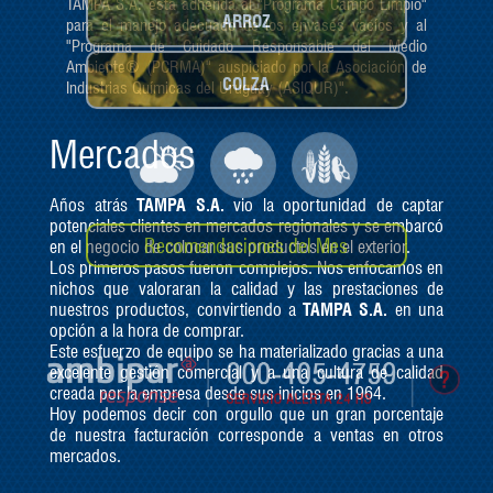
TAMPA S.A. está adherida al "Programa Campo Limpio"
para el manejo adecuado de los envases vacíos y al
ARROZ
"Programa de Cuidado Responsable del Medio
Ambiente® (PCRMA)" auspiciado por la Asociación de
Industrias Químicas del Uruguay (ASIQUR)".
COLZA
Mercados
Años atrás
TAMPA S.A.
vio la oportunidad de captar
potenciales clientes en mercados regionales y se embarcó
en el negocio de colocar sus productos en el exterior.
Recomendaciones del Mes
Los primeros pasos fueron complejos. Nos enfocamos en
nichos que valoraran la calidad y las prestaciones de
nuestros productos, convirtiendo a
TAMPA S.A.
en una
opción a la hora de comprar.
Este esfuerzo de equipo se ha materializado gracias a una
excelente gestión comercial y a una cultura de calidad
creada por la empresa desde sus inicios en 1964.
Hoy podemos decir con orgullo que un gran porcentaje
de nuestra facturación corresponde a ventas en otros
mercados.