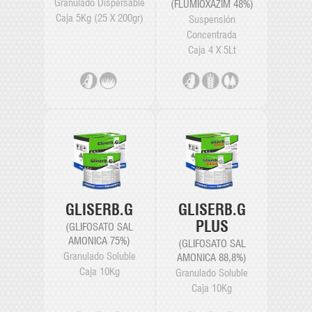
Granulado Dispersable
(FLUMIOXAZIM 48%)
Caja 5Kg (25 X 200gr)
Suspensión
Concentrada
Caja 4 X 5Lt
GLISERB.G
GLISERB.G
PLUS
(GLIFOSATO SAL
AMONICA 75%)
(GLIFOSATO SAL
Granulado Soluble
AMONICA 88,8%)
Caja 10Kg
Granulado Soluble
Caja 10Kg