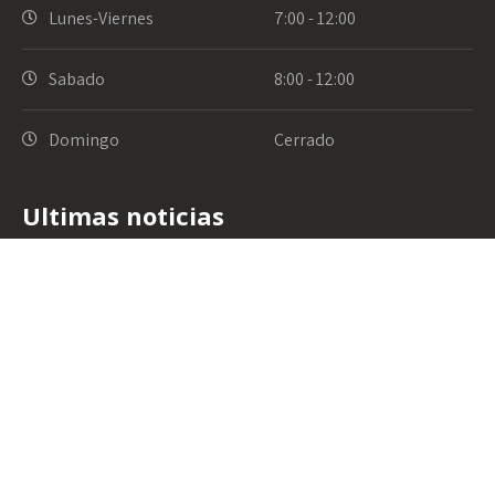
Lunes-Viernes
7:00 - 12:00
Sabado
8:00 - 12:00
Domingo
Cerrado
Ultimas noticias
Especialistas en huertas Terrafertil
12 febrero, 2021
El toque de color que te faltaba a tus
comidas
6 noviembre, 2020