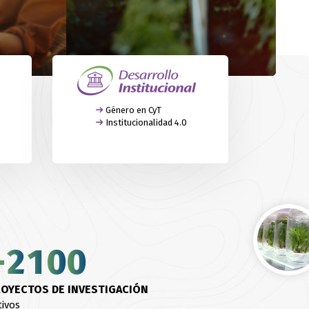
Género en CyT
Institucionalidad 4.0
0
1
0
0
2
1
0
0
0
1
3
2
1
1
0
OYECTOS DE INVESTIGACIÓN
tivos