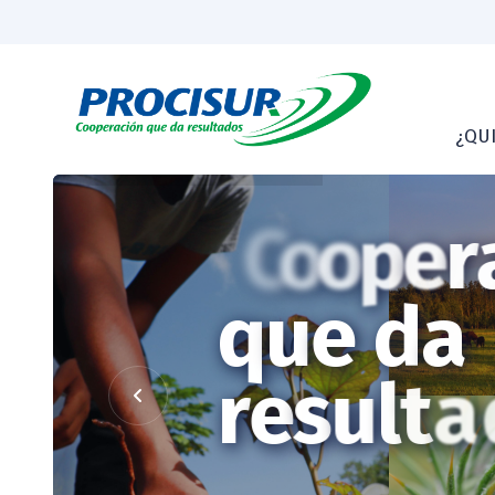
¿QU
C
o
o
p
e
r
q
u
e
d
a
r
e
s
u
l
t
a