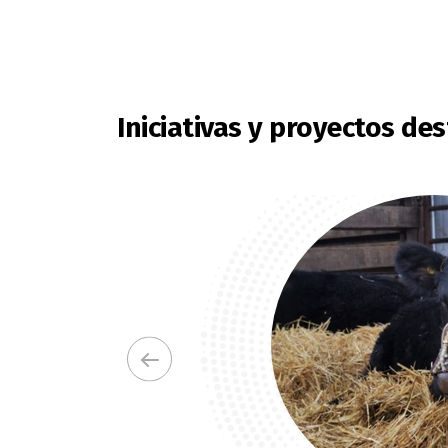
6
5
9
7
6
8
7
Iniciativas y proyectos de
9
8
9