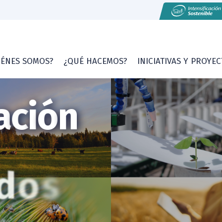
IÉNES SOMOS?
¿QUÉ HACEMOS?
INICIATIVAS Y PROYE
a
c
i
ó
n
d
o
s