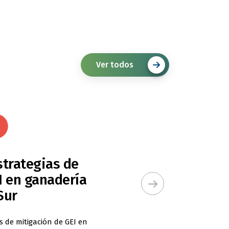
5
8
8
6
9
9
7
Ver todos
8
9
strategias de
I en ganadería
Sur
as de mitigación de GEI en