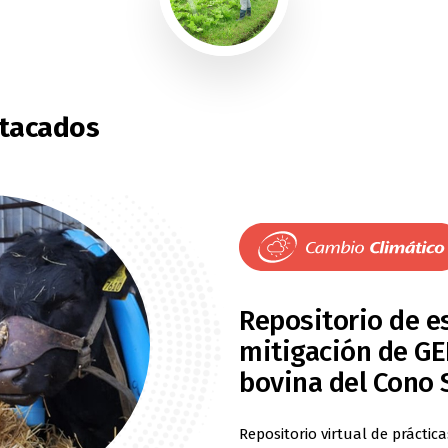
5
8
6
9
7
stacados
8
9
Repositorio de e
mitigación de GE
bovina del Cono 
Repositorio virtual de práctic