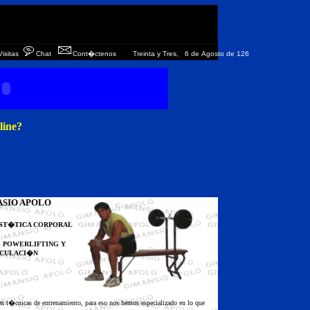
Visitas
Chat
Cont�ctenos
Treinta y Tres,
6 de Agosto de 126
line?
SIO APOLO
ST�TICA CORPORAL
E POWERLIFTING Y
CULACI�N
en t�cnicas de entrenamiento, para eso nos hemos especializado en lo que