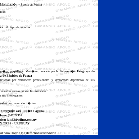
n Musculaci�n y Puesta en Forma.
amos:
ra todo tipo de deportes
aci�n Luis Alberto Mart�nez, avalado por la
Federaci�n Uruguaya de
 (Puesta en Forma)
de Ejecicios de Fuerza
visadas por verdaderos profesionales y destacados deportistas de sus
 nuestras cuotas no son las mas caras.
tus interrogantes.
zados por correo electr�nico.
o Otorgu�s casi Juli�n Laguna
fono: (045)22351
nico: luis33@adinet.com.uy
 Y TRES - URUGUAY
al.com. Todos los derechos reservados.