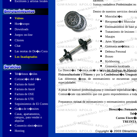
hacemos.
Escritores y artistas locales
Somos verdaderos Profesionales e
Dentro de nuestros servicios destac
Musculaci�n
Videos
Recuperaci�n Muscular
Hor�scopo
Entrenamientos de base pa
Downloads
Tratamiento de lesiones
Juegos on-line
Masajes
Chistes
Artes Marciales
Chat
Gimnasia aer�bica
Las recetas de Do�a Coca
Defensa Personal
Boxeo
Los Inadaptados
Kickboxing
Gimnasia localizada
La Direcci�n T�cnica est� a cargo del Profesor de Muscul
Gimnasia para Ejecutivos
Tel�fonos �tiles
Fisicoculturismo y Fitness
y por la
Confederaci�n Uruguaya 
Las diferentes �reas de entrenamiento se encuentran super
Cotizaci�n del d�a
especialidades.
Factura de Antel
Factura de Ancel
A pesar de nuestro profesionalismo y constante especializaci�n,
Factura de OSE
Comun�cate con nosotros que con gusto responderemos a todas 
Factura de UTE
Preparamos rutinas de entrenamiento y entrenamientos personali
Seguimientos de El Correo
Gu�a de tr�mites
Direcci�n: Fernand
Tel�
Casas, apartamentos,
campos, para vender o
Correo Electr�
alquilar
TREINTA
Comercio electr�nico
Hosting
Copyright � 2003 OlimarVirtu