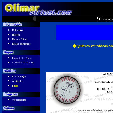
Libro de 
Ubicaci�n
Historia
Datos y Cifras
Estado del tiempo
�Quieres ver videos on
Plano de T. y Tres
Consultas en el plano
GIMNA
El Cimarr�n
Art�culos
CENTRO DE E
Foros
ESCUELA D
MUS
Ver categorias
Nuestra meta es brindarte lo mejor 