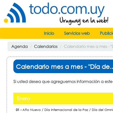
Inicio
Servicios web
Public
Agenda
Calendarios
Calendario mes a mes - "D
Calendario mes a mes - "Día de..
Si usted desea que agreguemos información a este 
Enero
01 -
Año Nuevo / Día Internacional de la Paz / Día del Omn