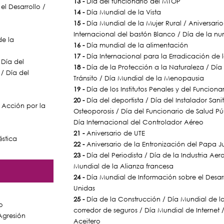
13 -
Día del funcionario del MTOP
el Desarrollo /
14 -
Día Mundial de la Vista
15 -
Día Mundial de la Mujer Rural / Aniversar
Internacional del bastón Blanco / Día de la n
de la
16 -
Día mundial de la alimentación
17 -
Día Internacional para la Erradicación de 
 Día del
18 -
Día de la Protección a la Naturaleza / Día
 / Día del
Tránsito / Día Mundial de la Menopausia
19 -
Día de los Institutos Penales y del Funciona
20 -
Día del deportista / Día del Instalador Sani
e Acción por la
Osteoporosis / Día del Funcionario de Salud Pú
Día Internacional del Controlador Aéreo
21 -
Aniversario de UTE
éstica
22 -
Aniversario de la Entronización del Papa J
23 -
Día del Periodista / Día de la Industria Ae
Mundial de la Alianza francesa
24 -
Día Mundial de Información sobre el Desarr
Unidas
25 -
Día de la Construcción / Día Mundial de la
o
corredor de seguros / Día Mundial de Internet 
Agresión
Aceitero