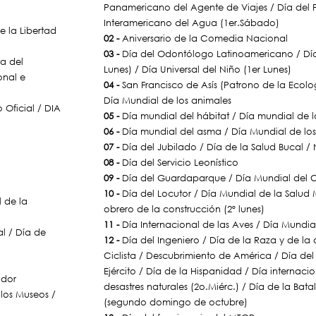
Panamericano del Agente de Viajes / Día del 
Interamericano del Agua (1er.Sábado)
e la Libertad
02 -
Aniversario de la Comedia Nacional
03 -
Día del Odontólogo Latinoamericano / Día 
a del
Lunes) / Día Universal del Niño (1er Lunes)
onal e
04 -
San Francisco de Asís (Patrono de la Ecolog
Día Mundial de los animales
 Oficial / DIA
05 -
Día mundial del hábitat / Día mundial de 
06 -
Día mundial del asma / Día Mundial de los
07 -
Día del Jubilado / Día de la Salud Bucal / 
08 -
Día del Servicio Leonístico
09 -
Día del Guardaparque / Día Mundial del 
10 -
Día del Locutor / Día Mundial de la Salud 
 de la
obrero de la construcción (2º lunes)
11 -
Día Internacional de las Aves / Día Mundial
al / Día de
12 -
Día del Ingeniero / Día de la Raza y de la 
Ciclista / Descubrimiento de América / Día de
Ejército / Día de la Hispanidad / Día internaci
ador
desastres naturales (2o.Miérc.) / Día de la Bata
 los Museos /
(segundo domingo de octubre)