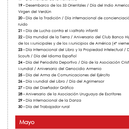
19 -
Desembarco de los 33 Orientales / Día del Indio Americ
Virgen del Verdún
20 -
Día de la Tradición / Día internacional de concienciaci
ruido
21 -
Día de Lucha contra el Maltrato infantil
22 -
Día mundial de la Tierra / Aniversario del Club Banco Hi
de los Municipales y de los Municipios de América (4º viernes
23 -
Día Internacional del Libro y la Propiedad Intelectual / 
Scouts / Día del Idioma Español
24 -
Día del Periodista Deportivo / Día de la Asociación Cri
Mundial / Aniversario del Genocidio Armenio
25 -
Día del Arma de Comunicaciones del Ejército
26 -
Día Mundial del Libro / Día del Agrimensor
27 -
Día del Diseñador Gráfico
28 -
Aniversario de la Asociación Uruguaya de Escritores
29 -
Día Internacional de la Danza
30 -
Día del Trabajador rural
Mayo