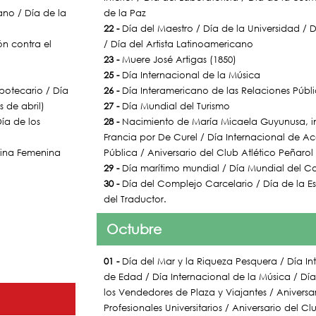
ano / Día de la
de la Paz
22 -
Día del Maestro / Día de la Universidad / D
ón contra el
/ Día del Artista Latinoamericano
23 -
Muere José Artigas (1850)
25 -
Día Internacional de la Música
potecario / Día
26 -
Día Interamericano de las Relaciones Públ
 de abril)
27 -
Día Mundial del Turismo
Día de los
28 -
Nacimiento de María Micaela Guyunusa, i
Francia por De Curel / Día Internacional de A
stina Femenina
Pública / Aniversario del Club Atlético Peñarol
29 -
Día marítimo mundial / Día Mundial del C
30 -
Día del Complejo Carcelario / Día de la Est
del Traductor.
Octubre
01 -
Día del Mar y la Riqueza Pesquera / Día In
de Edad / Día Internacional de la Música / Día
los Vendedores de Plaza y Viajantes / Anivers
Profesionales Universitarios / Aniversario del C