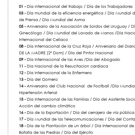
01 -
Día internacional del trabajo / Día de los Trabajadores
03 -
Día mundial de la eficiencia energética / Día Mundial d
de Prensa / Día Mundial del Asma
05 -
Aniversario de la Asociación de Sordos del Uruguay / Dí
Ginecólogo / Día Mundial del Lavado de Manos /Día Naci
Internacional del Celíaco
08 -
Día Internacional de la Cruz Roja / Aniversario del Diario
DE LA MADRE (2º Dom) / Día del Pintor Nacional
09 -
Día Internacional de las Aves /Día del Abogado
11 -
Dia Nacional de la Resucitacion cardiaca
12 -
Día Internacional de la Enfermera
13 -
Día del Gomero
14 -
Aniversario del Club Nacional de Football /Día Mundial
Hipertensión Arterial
15 -
Día Internacional de las Familias / Día del Asistente Soci
Acción del cambio climático
16 -
Día de la Exportación / Día del cerrajero de vía pública
17 -
Día Mundial de las Telecomunicaciones / Día del Cont
18 -
Día de la Plantación de un árbol / Día Internacional de
Batalla de las Piedras / Día del Ejército