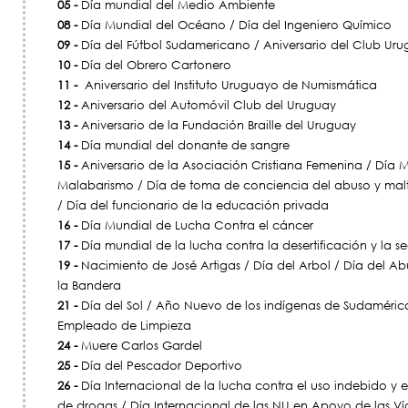
05 -
Día mundial del Medio Ambiente
08 -
Día Mundial del Océano / Día del Ingeniero Químico
09 -
Día del Fútbol Sudamericano / Aniversario del Club Uru
10 -
Día del Obrero Cartonero
11 -
Aniversario del Instituto Uruguayo de Numismática
12 -
Aniversario del Automóvil Club del Uruguay
13 -
Aniversario de la Fundación Braille del Uruguay
14 -
Día mundial del donante de sangre
15 -
Aniversario de la Asociación Cristiana Femenina / Día M
Malabarismo / Día de toma de conciencia del abuso y maltr
/ Día del funcionario de la educación privada
16 -
Día Mundial de Lucha Contra el cáncer
17 -
Día mundial de la lucha contra la desertificación y la s
19 -
Nacimiento de José Artigas / Día del Arbol / Día del Ab
la Bandera
21 -
Día del Sol / Año Nuevo de los indígenas de Sudamérica
Empleado de Limpieza
24 -
Muere Carlos Gardel
25 -
Día del Pescador Deportivo
26 -
Día Internacional de la lucha contra el uso indebido y el t
de drogas / Día Internacional de las NU en Apoyo de las Ví