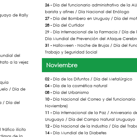
26 -
Día del funcionario administrativo de la A
barista y afines / Día Nacional del Enólogo
guayo de Rally
27 -
Día del Bombero en Uruguay / Día del mot
28 -
Día del Curtidor
29 - Día Internacional de la Farmacia / Día de
Día Mundial de Prevención del Ataque Cerebr
31 -
Halloween - Noche de Brujas / Día del Func
Trabajo y Seguridad Social
undial del
ato a la vejez
Noviembre
02 -
Día de los Difuntos / Día del Metalúrgico
equía
04 -
Día de la cosmética natural
uelo / Día de
08 -
Día del Urbanismo
10 -
Día Nacional del Correo y del funcionario P
 / Día del
Noviembre)
11 -
Día Internacional de la Paz / Aniversario d
Uruguayo / Día del Campo Natural Uruguayo
12 -
Día Nacional de la Industria / Día del Tra
ráfico ilícito
14 -
Día Mundial de la Diabetes
ctimas de la