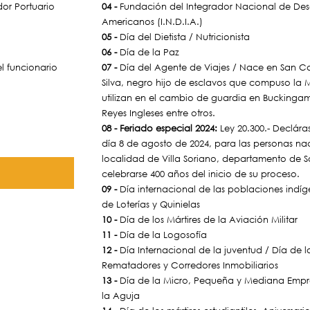
or Portuario
04 -
Fundación del Integrador Nacional de Des
Americanos (I.N.D.I.A.)
05 -
Día del Dietista / Nutricionista
06 -
Día de la Paz
el funcionario
07 -
Día del Agente de Viajes / Nace en San Ca
Silva, negro hijo de esclavos que compuso la
utilizan en el cambio de guardia en Buckingam
Reyes Ingleses entre otros.
08 - Feriado especial 2024:
Ley 20.300.- Declára
día 8 de agosto de 2024, para las personas na
localidad de Villa Soriano, departamento de 
celebrarse 400 años del inicio de su proceso.
09 -
Día internacional de las poblaciones indíg
de Loterías y Quinielas
10 -
Día de los Mártires de la Aviación Militar
11 -
Día de la Logosofía
12 -
Día Internacional de la juventud / Día de 
Rematadores y Corredores Inmobiliarios
13 -
Día de la Micro, Pequeña y Mediana Empres
la Aguja