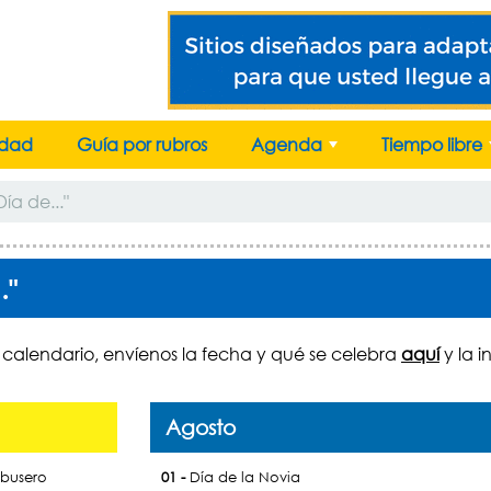
idad
Guía por rubros
Agenda
Tiempo libre
+
ía de..."
."
calendario, envíenos la fecha y qué se celebra
aquí
y la i
Agosto
ibusero
01 -
Día de la Novia