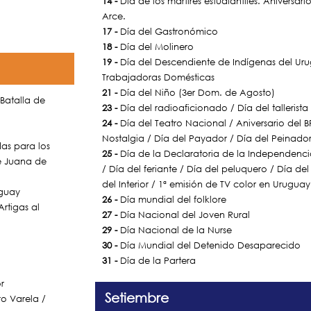
14 -
Día de los mártires estudiantiles. Aniversari
Arce.
17 -
Día del Gastronómico
18 -
Día del Molinero
19 -
Día del Descendiente de Indígenas del Uru
Trabajadoras Domésticas
21 -
Día del Niño (3er Dom. de Agosto)
 Batalla de
23 -
Día del radioaficionado / Día del talleris
24 -
Día del Teatro Nacional / Aniversario del 
Nostalgia / Día del Payador / Día del Peinador /
das para los
25 -
Día de la Declaratoria de la Independencia 
de Juana de
/ Día del feriante / Día del peluquero / Día del
del Interior / 1ª emisión de TV color en Uruguay
uguay
26 -
Día mundial del folklore
Artigas al
27 -
Día Nacional del Joven Rural
29 -
Día Nacional de la Nurse
30 -
Día Mundial del Detenido Desaparecido
31 -
Día de la Partera
r
Setiembre
o Varela /