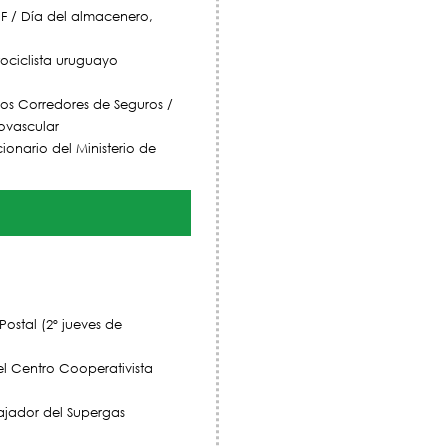
UF / Día del almacenero,
ociclista uruguayo
 los Corredores de Seguros /
ovascular
ionario del Ministerio de
ostal (2º jueves de
el Centro Cooperativista
bajador del Supergas