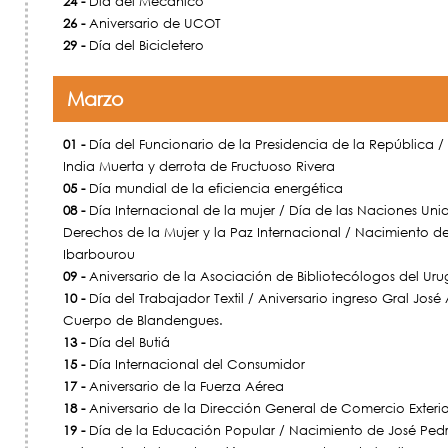
24 -
Día del Mecánico
26 -
Aniversario de UCOT
29 -
Día del Bicicletero
Marzo
01 -
Día del Funcionario de la Presidencia de la República /
India Muerta y derrota de Fructuoso Rivera
05 -
Día mundial de la eficiencia energética
08 -
Día Internacional de la mujer / Día de las Naciones Uni
Derechos de la Mujer y la Paz Internacional / Nacimiento 
Ibarbourou
09 -
Aniversario de la Asociación de Bibliotecólogos del Ur
10 -
Día del Trabajador Textil / Aniversario ingreso Gral José 
Cuerpo de Blandengues.
13 -
Día del Butiá
15 -
Día Internacional del Consumidor
17 -
Aniversario de la Fuerza Aérea
18 -
Aniversario de la Dirección General de Comercio Exterio
19 -
Día de la Educación Popular / Nacimiento de José Pedr