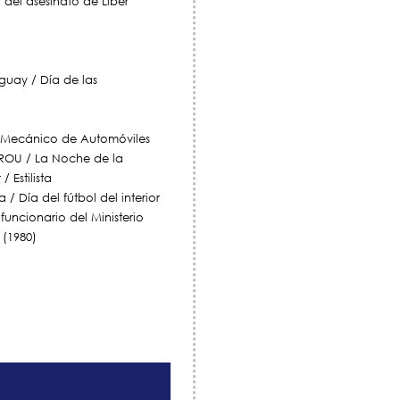
o del asesinato de Líber
guay / Día de las
ta Mecánico de Automóviles
BROU / La Noche de la
 Estilista
/ Día del fútbol del interior
 funcionario del Ministerio
 (1980)