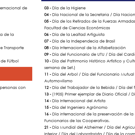
ternacional de
03 -
Día de la Higiene
04 -
Día Nacional de la Secretaria / Día Naciona
05 -
Día de los Retirados de la Fuerzas Armadas
Facultad de Ciencias Económicas
ía de la
06 -
Día de la Lealtad Artiguista
07 -
Día de la Independecia de Brasil
e Transporte
08 -
Día Internacional de la Alfabetización
09 -
Día del Funcionario de UTU / Día del Card
 de Fútbol
10 -
Día del Patrimonio Histórico Artístico y Cult
semana de Set.)
11 -
Día del Arbol / Día del Funcionario Mutual 
Automovilismo
s personas con
12 -
Día del Trabajador de la Bebida / Día del 
13 -
(1905) Primer ejemplar de Diario Oficial /
14 -
Día Internacional del Artista
15 -
Día del Ingeniero Agrónomo
16 -
Día internacional de la preservación de la
Funcionarios de las Cooperativas.
21 -
Día Mundial del Alzheimer / Día del Agricult
Interior / Día del Laboratorista / Día de la co