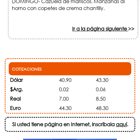
DOMINGO- Cazuela de mariscos. Manzanas al
horno con copetes de crema chantilly.
Ir a la página siguiente
>>
COTIZACIONES
Dólar
40.90
43.30
$Arg.
0.02
0.06
Real
7.00
8.50
Euro
44.30
48.30
Si usted tiene página en Internet, inscríbala
aquí
.