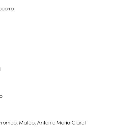
ocorro
l
)
no
rromeo, Mateo, Antonio María Claret