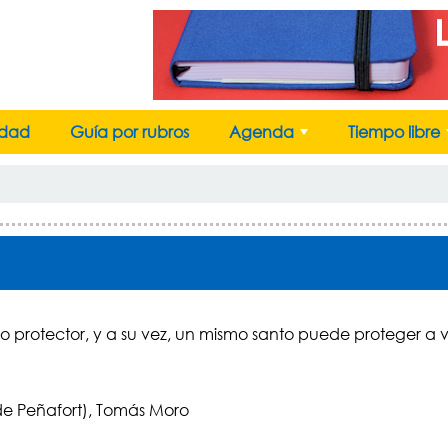
idad
Guía por rubros
Agenda
Tiempo libre
+
protector, y a su vez, un mismo santo puede proteger a 
e Peñafort), Tomás Moro