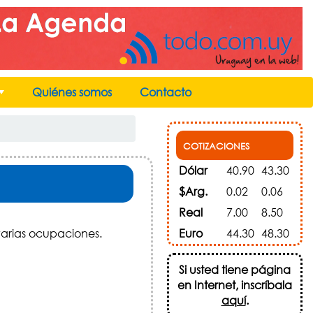
Quiénes somos
Contacto
+
COTIZACIONES
Dólar
40.90
43.30
$Arg.
0.02
0.06
Real
7.00
8.50
varias ocupaciones.
Euro
44.30
48.30
Si usted tiene página
en Internet, inscríbala
aquí
.