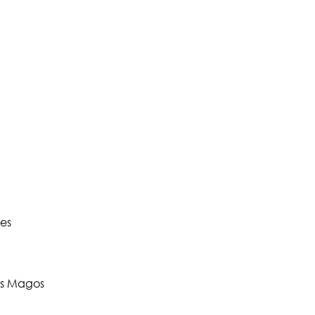
les
yes Magos