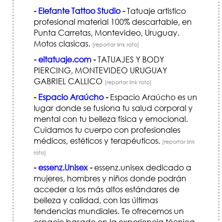
-
Elefante Tattoo Studio
-
Tatuaje artistico
profesional material 100% descartable, en
Punta Carretas, Montevideo, Uruguay.
Motos clasicas.
[reportar link roto]
-
eltatuaje.com
-
TATUAJES Y BODY
PIERCING, MONTEVIDEO URUGUAY
GABRIEL CALLICO
[reportar link roto]
-
Espacio Araúcho
-
Espacio Araúcho es un
lugar donde se fusiona tu salud corporal y
mental con tu belleza física y emocional.
Cuidamos tu cuerpo con profesionales
médicos, estéticos y terapéuticos.
[reportar link
roto]
-
essenz.Unisex
-
essenz.unisex dedicado a
mujeres, hombres y niños donde podrán
acceder a los más altos estándares de
belleza y calidad, con las últimas
tendencias mundiales. Te ofrecemos un
espacio basado en la experiencia técnica