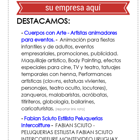
DESTACAMOS:
-
Cuerpos con Arte - Artistas animadores
para eventos.
-
Animación para fiestas
infantiles y de adultos, eventos
empresariales, promociones, publicidad.
Maquillaje artístico, Body Painting, efectos
especiales para cine, TV y teatro, tatuajes
temporales con henna, Performances
artísticas (clowns, estatuas vivientes,
personajes, teatro oculto, locutores),
zanqueros, malabaristas, acróbatas,
titiriteros, globología, bailarines,
caricaturistas.
[reportar link roto]
-
Fabian Sciuto Estilista Peluquerias
Intercoiffure
-
FABIAN SCIUTO -
PELUQUERIAS ESTILISTA FABIAN SCIUTO
INTERCOIFFURE MONTEVIDEO URUGUAY.