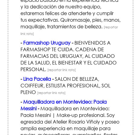
y la dedicación de nuestro equipo,
estaremos felices de atenderte y cumplir
tus expectativas. Quiromasaje, pies, manos,
maquillaje, tratamientos de belleza.
[reportar
link roto]
-
Farmashop Uruguay
-
BIENVENIDOS A
FARMASHOP TE CUIDA. CADENA DE
FARMACIAS DEL URUGUAY, AL CUIDADO
DE LA SALUD, EL BIENESTAR Y EL CUIDADO
PERSONAL.
[reportar link roto]
-
Lina Pacella
-
SALON DE BELLEZA,
COIFFEUR, ESTILISTA PROFESIONAL, SOL
PLENO
[reportar link roto]
-
Maquilladora en Montevideo: Paola
Messini
-
Maquilladora en Montevideo:
Paola Messini | Make-up profesional. Soy
egresada del Atelier Rosario Viñoly y poseo
amplia experiencia en maquillaje para
novias, quinceañeras, cumpleaños, fiestas