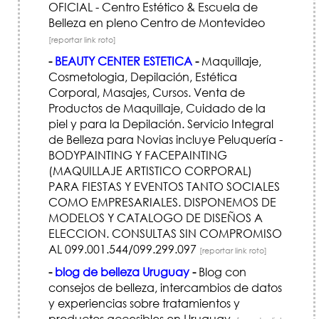
OFICIAL - Centro Estético & Escuela de
Belleza en pleno Centro de Montevideo
[reportar link roto]
-
BEAUTY CENTER ESTETICA
-
Maquillaje,
Cosmetologia, Depilación, Estética
Corporal, Masajes, Cursos. Venta de
Productos de Maquillaje, Cuidado de la
piel y para la Depilación. Servicio Integral
de Belleza para Novias incluye Peluquería -
BODYPAINTING Y FACEPAINTING
(MAQUILLAJE ARTISTICO CORPORAL)
PARA FIESTAS Y EVENTOS TANTO SOCIALES
COMO EMPRESARIALES. DISPONEMOS DE
MODELOS Y CATALOGO DE DISEÑOS A
ELECCION. CONSULTAS SIN COMPROMISO
AL 099.001.544/099.299.097
[reportar link roto]
-
blog de belleza Uruguay
-
Blog con
consejos de belleza, intercambios de datos
y experiencias sobre tratamientos y
productos accesibles en Uruguay.