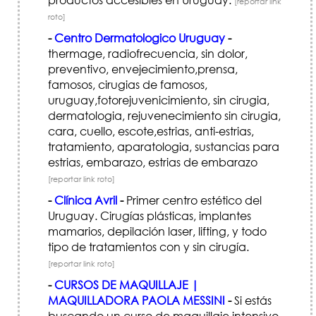
[reportar link
roto]
-
Centro Dermatologico Uruguay
-
thermage, radiofrecuencia, sin dolor,
preventivo, envejecimiento,prensa,
famosos, cirugias de famosos,
uruguay,fotorejuvenicimiento, sin cirugia,
dermatologia, rejuvenecimiento sin cirugia,
cara, cuello, escote,estrias, anti-estrias,
tratamiento, aparatologia, sustancias para
estrias, embarazo, estrias de embarazo
[reportar link roto]
-
Clínica Avril
-
Primer centro estético del
Uruguay. Cirugías plásticas, implantes
mamarios, depilación laser, lifting, y todo
tipo de tratamientos con y sin cirugía.
[reportar link roto]
-
CURSOS DE MAQUILLAJE |
MAQUILLADORA PAOLA MESSINI
-
Si estás
buscando un curso de maquillaje intensivo,