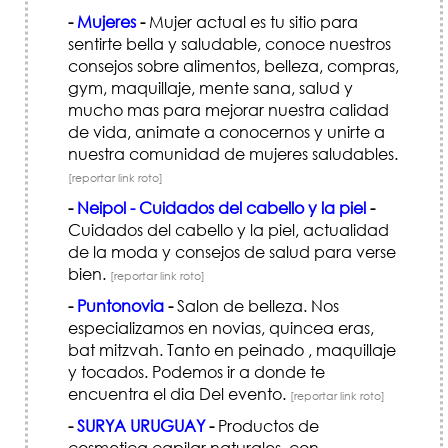
-
Mujeres
-
Mujer actual es tu sitio para
sentirte bella y saludable, conoce nuestros
consejos sobre alimentos, belleza, compras,
gym, maquillaje, mente sana, salud y
mucho mas para mejorar nuestra calidad
de vida, animate a conocernos y unirte a
nuestra comunidad de mujeres saludables.
[reportar link roto]
-
Neipol - Cuidados del cabello y la piel
-
Cuidados del cabello y la piel, actualidad
de la moda y consejos de salud para verse
bien.
[reportar link roto]
-
Puntonovia
-
Salon de belleza. Nos
especializamos en novias, quincea eras,
bat mitzvah. Tanto en peinado , maquillaje
y tocados. Podemos ir a donde te
encuentra el dia Del evento.
[reportar link roto]
-
SURYA URUGUAY
-
Productos de
cosmetica capilar naturales, con