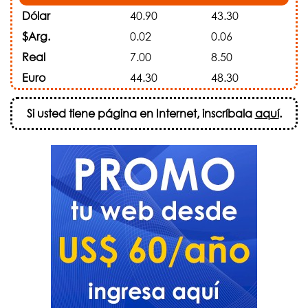
Dólar
40.90
43.30
$Arg.
0.02
0.06
Real
7.00
8.50
Euro
44.30
48.30
Si usted tiene página en Internet, inscríbala
aquí
.