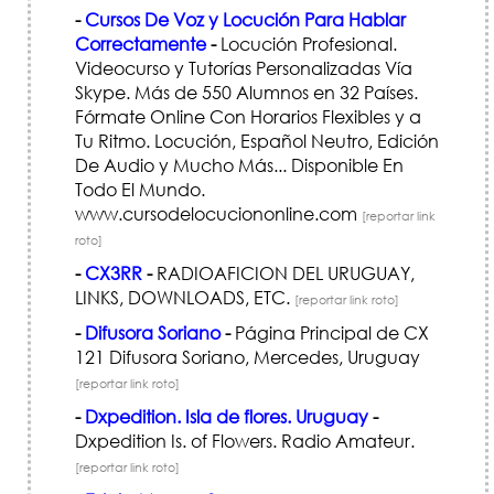
-
Cursos De Voz y Locución Para Hablar
Correctamente
-
Locución Profesional.
Videocurso y Tutorías Personalizadas Vía
Skype. Más de 550 Alumnos en 32 Países.
Fórmate Online Con Horarios Flexibles y a
Tu Ritmo. Locución, Español Neutro, Edición
De Audio y Mucho Más... Disponible En
Todo El Mundo.
www.cursodelocuciononline.com
[reportar link
roto]
-
CX3RR
-
RADIOAFICION DEL URUGUAY,
LINKS, DOWNLOADS, ETC.
[reportar link roto]
-
Difusora Soriano
-
Página Principal de CX
121 Difusora Soriano, Mercedes, Uruguay
[reportar link roto]
-
Dxpedition. Isla de flores. Uruguay
-
Dxpedition Is. of Flowers. Radio Amateur.
[reportar link roto]