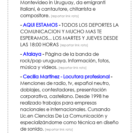
Montevideo in Uruguay, da emigranti
italiani, è cantautore, chitarrista e
compositore.
[reportar link roto]
-
AQUI ESTAMOS
-
TODOS LOS DEPORTES LA
COMUNICACION Y MUCHO MAS TE
ESPERAMOS... LOS MARTES Y JUEVES DESDE
LAS 18:00 HORAS
[reportar link roto]
-
Atalaya
-
Página de la banda de
rock/pop uruguaya. Información, fotos,
música y videos.
[reportar link roto]
-
Cecilia Martínez - Locutora profesional
-
Menciones de radio, tv, español neutro,
doblajes, contestadores, presentación
corporativa, castellano. Desde 1998 he
realizado trabajos para empresas
nacionales e internacionales. Cursando
Lic.en Ciencias De La Comunicación y
especializándome como técnica en diseño
de sonido.
[reportar link roto]