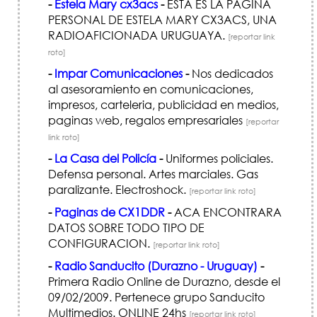
-
Estela Mary cx3acs
-
ESTA ES LA PAGINA
PERSONAL DE ESTELA MARY CX3ACS, UNA
RADIOAFICIONADA URUGUAYA.
[reportar link
roto]
-
Impar Comunicaciones
-
Nos dedicados
al asesoramiento en comunicaciones,
impresos, carteleria, publicidad en medios,
paginas web, regalos empresariales
[reportar
link roto]
-
La Casa del Policía
-
Uniformes policiales.
Defensa personal. Artes marciales. Gas
paralizante. Electroshock.
[reportar link roto]
-
Paginas de CX1DDR
-
ACA ENCONTRARA
DATOS SOBRE TODO TIPO DE
CONFIGURACION.
[reportar link roto]
-
Radio Sanducito (Durazno - Uruguay)
-
Primera Radio Online de Durazno, desde el
09/02/2009. Pertenece grupo Sanducito
Multimedios. ONLINE 24hs
[reportar link roto]