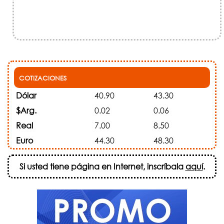
COTIZACIONES
Dólar
40.90
43.30
$Arg.
0.02
0.06
Real
7.00
8.50
Euro
44.30
48.30
Si usted tiene página en Internet, inscríbala
aquí
.