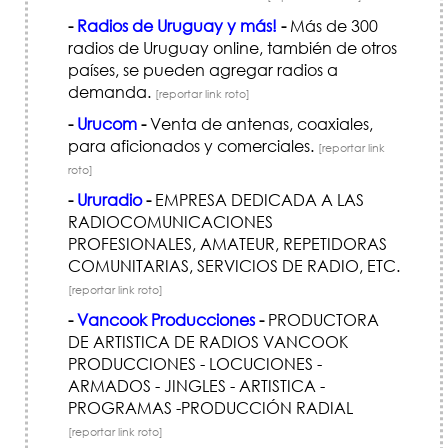
-
Radios de Uruguay y más!
-
Más de 300
radios de Uruguay online, también de otros
países, se pueden agregar radios a
demanda.
[reportar link roto]
-
Urucom
-
Venta de antenas, coaxiales,
para aficionados y comerciales.
[reportar link
roto]
-
Ururadio
-
EMPRESA DEDICADA A LAS
RADIOCOMUNICACIONES
PROFESIONALES, AMATEUR, REPETIDORAS
COMUNITARIAS, SERVICIOS DE RADIO, ETC.
[reportar link roto]
-
Vancook Producciones
-
PRODUCTORA
DE ARTISTICA DE RADIOS VANCOOK
PRODUCCIONES - LOCUCIONES -
ARMADOS - JINGLES - ARTISTICA -
PROGRAMAS -PRODUCCIÓN RADIAL
[reportar link roto]