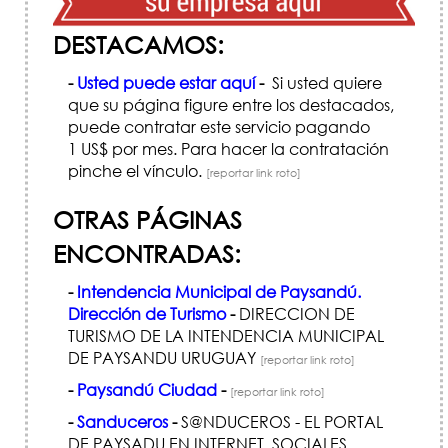
DESTACAMOS:
-
Usted puede estar aquí
-
Si usted quiere
que su página figure entre los destacados,
puede contratar este servicio pagando
1 US$ por mes. Para hacer la contratación
pinche el vínculo.
[reportar link roto]
OTRAS PÁGINAS
ENCONTRADAS:
-
Intendencia Municipal de Paysandú.
Dirección de Turismo
-
DIRECCION DE
TURISMO DE LA INTENDENCIA MUNICIPAL
DE PAYSANDU URUGUAY
[reportar link roto]
-
Paysandú Ciudad
-
[reportar link roto]
-
Sanduceros
-
S@NDUCEROS - EL PORTAL
DE PAYSADU EN INTERNET. SOCIALES,