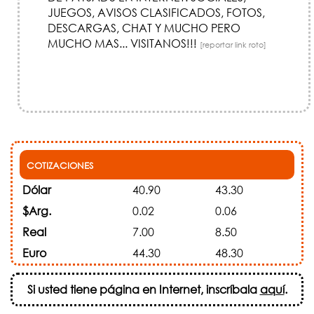
JUEGOS, AVISOS CLASIFICADOS, FOTOS,
DESCARGAS, CHAT Y MUCHO PERO
MUCHO MAS... VISITANOS!!!
[reportar link roto]
COTIZACIONES
Dólar
40.90
43.30
$Arg.
0.02
0.06
Real
7.00
8.50
Euro
44.30
48.30
Si usted tiene página en Internet, inscríbala
aquí
.