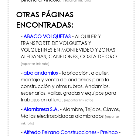
[reportar link roto]
OTRAS PÁGINAS
ENCONTRADAS:
-
ABACO VOLQUETAS
-
ALQUILER Y
TRANSPORTE DE VOLQUETAS Y
VOLQUETINES EN MONTEVIDEO Y ZONAS
ALEDAÑAS, CANELONES, COSTA DE ORO.
[reportar link roto]
-
abc andamios
-
fabricación, alquiler,
montaje y venta de andamios para la
construcción y otros rubros. Andamios,
escenarios, vallas, gradas y equipos para
trabajos en altura.
[reportar link roto]
-
Alambresa S.A.
-
Alambre, Tejidos, Clavos,
Mallas electrosoldadas alambrados
[reportar
link roto]
-
Alfredo Peirano Construcciones - Preinco
-