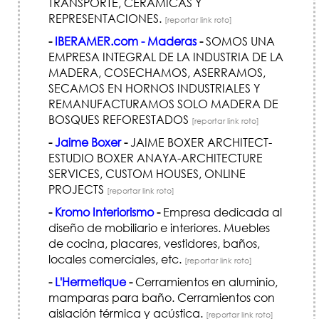
TRANSPORTE, CERAMICAS Y
REPRESENTACIONES.
[reportar link roto]
-
IBERAMER.com - Maderas
-
SOMOS UNA
EMPRESA INTEGRAL DE LA INDUSTRIA DE LA
MADERA, COSECHAMOS, ASERRAMOS,
SECAMOS EN HORNOS INDUSTRIALES Y
REMANUFACTURAMOS SOLO MADERA DE
BOSQUES REFORESTADOS
[reportar link roto]
-
Jaime Boxer
-
JAIME BOXER ARCHITECT-
ESTUDIO BOXER ANAYA-ARCHITECTURE
SERVICES, CUSTOM HOUSES, ONLINE
PROJECTS
[reportar link roto]
-
Kromo Interiorismo
-
Empresa dedicada al
diseño de mobiliario e interiores. Muebles
de cocina, placares, vestidores, baños,
locales comerciales, etc.
[reportar link roto]
-
L'Hermetique
-
Cerramientos en aluminio,
mamparas para baño. Cerramientos con
aislación térmica y acústica.
[reportar link roto]