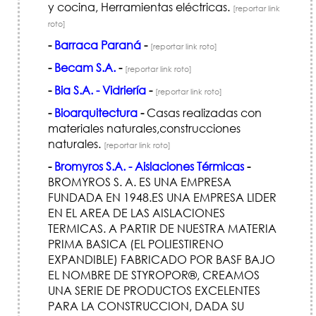
y cocina, Herramientas eléctricas.
[reportar link
roto]
-
Barraca Paraná
-
[reportar link roto]
-
Becam S.A.
-
[reportar link roto]
-
Bia S.A. - Vidriería
-
[reportar link roto]
-
Bioarquitectura
-
Casas realizadas con
materiales naturales,construcciones
naturales.
[reportar link roto]
-
Bromyros S.A. - Aislaciones Térmicas
-
BROMYROS S. A. ES UNA EMPRESA
FUNDADA EN 1948.ES UNA EMPRESA LIDER
EN EL AREA DE LAS AISLACIONES
TERMICAS. A PARTIR DE NUESTRA MATERIA
PRIMA BASICA (EL POLIESTIRENO
EXPANDIBLE) FABRICADO POR BASF BAJO
EL NOMBRE DE STYROPOR®, CREAMOS
UNA SERIE DE PRODUCTOS EXCELENTES
PARA LA CONSTRUCCION, DADA SU