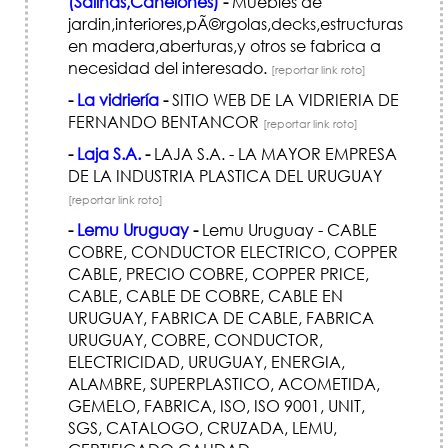
(Salinas,Canelones)
-
Muebles de
jardin,interiores,pÃ©rgolas,decks,estructuras
en madera,aberturas,y otros se fabrica a
necesidad del interesado.
[reportar link roto]
-
La vidriería
-
SITIO WEB DE LA VIDRIERIA DE
FERNANDO BENTANCOR
[reportar link roto]
-
Laja S.A.
-
LAJA S.A. - LA MAYOR EMPRESA
DE LA INDUSTRIA PLASTICA DEL URUGUAY
[reportar link roto]
-
Lemu Uruguay
-
Lemu Uruguay - CABLE
COBRE, CONDUCTOR ELECTRICO, COPPER
CABLE, PRECIO COBRE, COPPER PRICE,
CABLE, CABLE DE COBRE, CABLE EN
URUGUAY, FABRICA DE CABLE, FABRICA
URUGUAY, COBRE, CONDUCTOR,
ELECTRICIDAD, URUGUAY, ENERGIA,
ALAMBRE, SUPERPLASTICO, ACOMETIDA,
GEMELO, FABRICA, ISO, ISO 9001, UNIT,
SGS, CATALOGO, CRUZADA, LEMU,