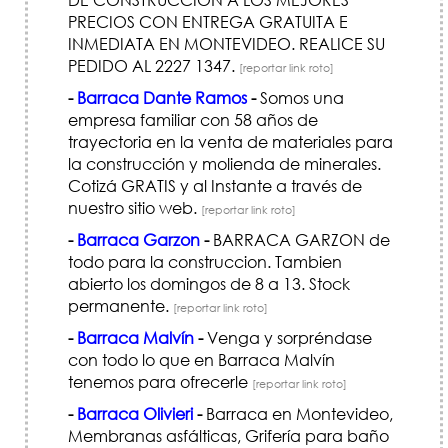
PRECIOS CON ENTREGA GRATUITA E
INMEDIATA EN MONTEVIDEO. REALICE SU
PEDIDO AL 2227 1347.
[reportar link roto]
-
Barraca Dante Ramos
-
Somos una
empresa familiar con 58 años de
trayectoria en la venta de materiales para
la construcción y molienda de minerales.
Cotizá GRATIS y al Instante a través de
nuestro sitio web.
[reportar link roto]
-
Barraca Garzon
-
BARRACA GARZON de
todo para la construccion. Tambien
abierto los domingos de 8 a 13. Stock
permanente.
[reportar link roto]
-
Barraca Malvín
-
Venga y sorpréndase
con todo lo que en Barraca Malvín
tenemos para ofrecerle
[reportar link roto]
-
Barraca Olivieri
-
Barraca en Montevideo,
Membranas asfálticas, Grifería para baño