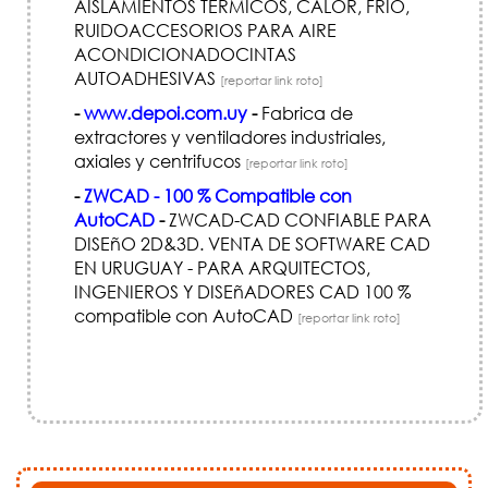
AISLAMIENTOS TERMICOS, CALOR, FRIO,
RUIDOACCESORIOS PARA AIRE
ACONDICIONADOCINTAS
AUTOADHESIVAS
[reportar link roto]
-
www.depoi.com.uy
-
Fabrica de
extractores y ventiladores industriales,
axiales y centrifucos
[reportar link roto]
-
ZWCAD - 100 % Compatible con
AutoCAD
-
ZWCAD-CAD CONFIABLE PARA
DISEñO 2D&3D. VENTA DE SOFTWARE CAD
EN URUGUAY - PARA ARQUITECTOS,
INGENIEROS Y DISEñADORES CAD 100 %
compatible con AutoCAD
[reportar link roto]