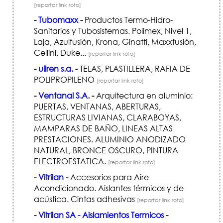
[reportar link roto]
-
Tubomaxx
-
Productos Termo-Hidro-
Sanitarios y Tubosistemas. Polimex, Nivel 1,
Laja, Azulfusión, Krona, Ginatti, Maxxfusión,
Cellini, Duke...
[reportar link roto]
-
uliren s.a.
-
TELAS, PLASTILLERA, RAFIA DE
POLIPROPILENO
[reportar link roto]
-
Ventanal S.A.
-
Arquitectura en aluminio:
PUERTAS, VENTANAS, ABERTURAS,
ESTRUCTURAS LIVIANAS, CLARABOYAS,
MAMPARAS DE BAÑO, LINEAS ALTAS
PRESTACIONES. ALUMINIO ANODIZADO
NATURAL, BRONCE OSCURO, PINTURA
ELECTROESTATICA.
[reportar link roto]
-
Vitrilan
-
Accesorios para Aire
Acondicionado. Aislantes térmicos y de
acústica. Cintas adhesivas
[reportar link roto]
-
Vitrilan SA - Aislamientos Termicos
-