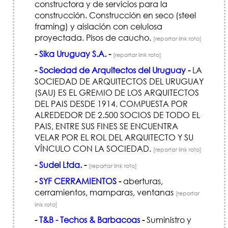
constructora y de servicios para la
construcción. Construcción en seco (steel
framing) y aislación con celulosa
proyectada. Pisos de caucho.
[reportar link roto]
-
Sika Uruguay S.A.
-
[reportar link roto]
-
Sociedad de Arquitectos del Uruguay
-
LA
SOCIEDAD DE ARQUITECTOS DEL URUGUAY
(SAU) ES EL GREMIO DE LOS ARQUITECTOS
DEL PAIS DESDE 1914. COMPUESTA POR
ALREDEDOR DE 2.500 SOCIOS DE TODO EL
PAIS, ENTRE SUS FINES SE ENCUENTRA
VELAR POR EL ROL DEL ARQUITECTO Y SU
VÍNCULO CON LA SOCIEDAD.
[reportar link roto]
-
Sudel Ltda.
-
[reportar link roto]
-
SYF CERRAMIENTOS
-
aberturas,
cerramientos, mamparas, ventanas
[reportar
link roto]
-
T&B - Techos & Barbacoas
-
Suministro y