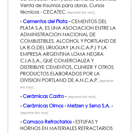
Venta de insumos para obras. Cursos
técnicos - CECATEC
[reportar link roto]
-
Cementos del Plata
-
CEMENTOS DEL
PLATA S.A. ES UNA ASOCIACION ENTRE LA
ADMINISTRACION NACIONAL DE
COMBUSTIBLES, ALCOHOL Y PORTLAND DE
LA R.O.DEL URUGUAY (A.N.C.A.P.) Y LA
EMPRESA ARGENTINA LOMA NEGRA
C.I.A.S.A., QUE COMERCIALIZA Y
DISTRIBUYE CEMENTOS, CLINKER Y OTROS
PRODUCTOS ELABORADOS POR LA
DIVISION PORTLAND DE A.N.C.A.P.
[reportar
link roto]
-
Cerámicas Castro
-
[reportar link roto]
-
Cerámicas Olmos - Metzen y Sena S.A.
-
[reportar link roto]
-
Comaco Refractarios
-
ESTUFAS Y
HORNOS EN MATERIALES REFRACTARIOS