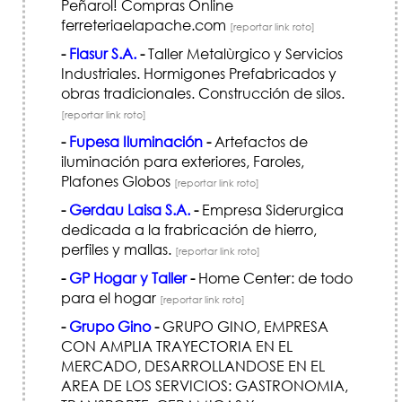
Peñarol! Compras Online
ferreteriaelapache.com
[reportar link roto]
-
Flasur S.A.
-
Taller Metalùrgico y Servicios
Industriales. Hormigones Prefabricados y
obras tradicionales. Construcción de silos.
[reportar link roto]
-
Fupesa Iluminación
-
Artefactos de
iluminación para exteriores, Faroles,
Plafones Globos
[reportar link roto]
-
Gerdau Laisa S.A.
-
Empresa Siderurgica
dedicada a la frabricación de hierro,
perfiles y mallas.
[reportar link roto]
-
GP Hogar y Taller
-
Home Center: de todo
para el hogar
[reportar link roto]
-
Grupo Gino
-
GRUPO GINO, EMPRESA
CON AMPLIA TRAYECTORIA EN EL
MERCADO, DESARROLLANDOSE EN EL
AREA DE LOS SERVICIOS: GASTRONOMIA,