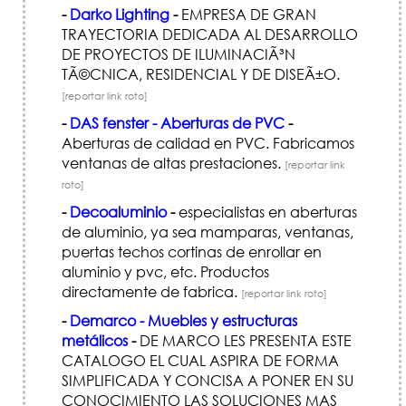
-
Darko Lighting
-
EMPRESA DE GRAN
TRAYECTORIA DEDICADA AL DESARROLLO
DE PROYECTOS DE ILUMINACIÃ³N
TÃ©CNICA, RESIDENCIAL Y DE DISEÃ±O.
[reportar link roto]
-
DAS fenster - Aberturas de PVC
-
Aberturas de calidad en PVC. Fabricamos
ventanas de altas prestaciones.
[reportar link
roto]
-
Decoaluminio
-
especialistas en aberturas
de aluminio, ya sea mamparas, ventanas,
puertas techos cortinas de enrollar en
aluminio y pvc, etc. Productos
directamente de fabrica.
[reportar link roto]
-
Demarco - Muebles y estructuras
metálicos
-
DE MARCO LES PRESENTA ESTE
CATALOGO EL CUAL ASPIRA DE FORMA
SIMPLIFICADA Y CONCISA A PONER EN SU
CONOCIMIENTO LAS SOLUCIONES MAS