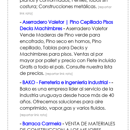
costura; Construcciones metálicas.
[reportar
link roto]
-
Aserradero Valetor | Pino Cepillado Pisos
Decks Machimbres
-
Aserradero Valetor
Vende Maderas de Pino verde para
encofrado, Pino seco en hornos, Pino
cepillado, Tablas para Decks y
Machimbres para pisos. Ventas al por
mayor por pallet y precio con Flete incluido
Gratis a todo el país. Consulte nuestra lista
de precios.
[reportar link roto]
-
BAKO - Ferretería e ingeniería industrial -
-
Bako es una empresa líder al servicio de la
industria uruguaya desde hace más de 40
años. Ofrecemos soluciones para aire
comprimido, vapor,gas y varios fluidos.
[reportar link roto]
-
Barraca Carmela
-
VENTA DE MATERIALES
DE CONSTRUCCION A LOS MEJORES