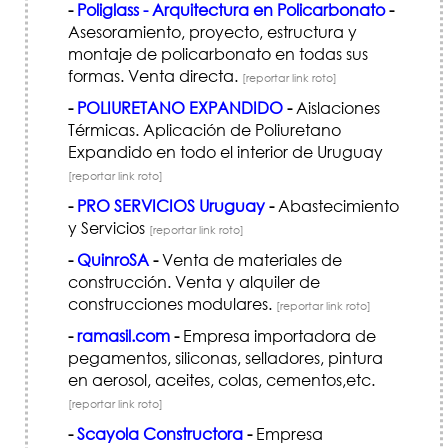
-
Poliglass - Arquitectura en Policarbonato
-
Asesoramiento, proyecto, estructura y
montaje de policarbonato en todas sus
formas. Venta directa.
[reportar link roto]
-
POLIURETANO EXPANDIDO
-
Aislaciones
Térmicas. Aplicación de Poliuretano
Expandido en todo el interior de Uruguay
[reportar link roto]
-
PRO SERVICIOS Uruguay
-
Abastecimiento
y Servicios
[reportar link roto]
-
QuinroSA
-
Venta de materiales de
construcción. Venta y alquiler de
construcciones modulares.
[reportar link roto]
-
ramasil.com
-
Empresa importadora de
pegamentos, siliconas, selladores, pintura
en aerosol, aceites, colas, cementos,etc.
[reportar link roto]
-
Scayola Constructora
-
Empresa