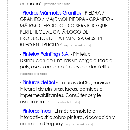
en mano".
[reportar link roto]
-
Piedras Mármoles Granitos
-
PIEDRA /
GRANITO / MÃ¡RMOL PIEDRA - GRANITO -
MÃ¡RMOL PRODUCTO O SERVICIO QUE
PERTENECE AL CATÃ¡LOGO DE
PRODUCTOS DE LA EMPRESA GIUSEPPE
RUFO EN URUGUAY
[reportar link roto]
-
Pintelux Paintings S.A.
-
Pintelux
Distribución de Pinturas sin cargo a todo el
país, asesoramiento sin costo a domicilio
[reportar link roto]
-
Pinturas del Sol
-
Pinturas del Sol, servicio
integral de pinturas, lacas, barnices e
impermeabilizantes. Consúltenos y le
asesoraremos.
[reportar link roto]
-
Pinturas Inca
-
El más completo e
interactivo sitio sobre pintura, decoración y
colores de Uruguay.
[reportar link roto]