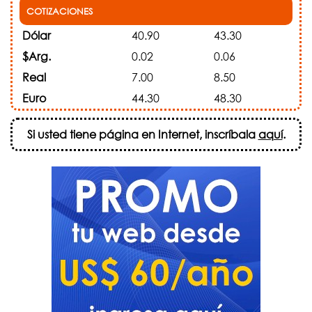
COTIZACIONES
Dólar
40.90
43.30
$Arg.
0.02
0.06
Real
7.00
8.50
Euro
44.30
48.30
Si usted tiene página en Internet, inscríbala
aquí
.