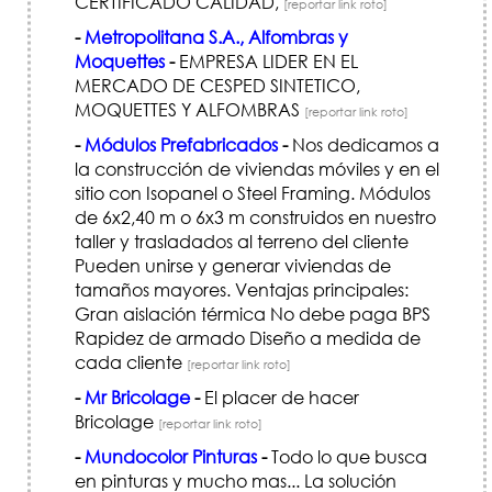
CERTIFICADO CALIDAD,
[reportar link roto]
-
Metropolitana S.A., Alfombras y
Moquettes
-
EMPRESA LIDER EN EL
MERCADO DE CESPED SINTETICO,
MOQUETTES Y ALFOMBRAS
[reportar link roto]
-
Módulos Prefabricados
-
Nos dedicamos a
la construcción de viviendas móviles y en el
sitio con Isopanel o Steel Framing. Módulos
de 6x2,40 m o 6x3 m construidos en nuestro
taller y trasladados al terreno del cliente
Pueden unirse y generar viviendas de
tamaños mayores. Ventajas principales:
Gran aislación térmica No debe paga BPS
Rapidez de armado Diseño a medida de
cada cliente
[reportar link roto]
-
Mr Bricolage
-
El placer de hacer
Bricolage
[reportar link roto]
-
Mundocolor Pinturas
-
Todo lo que busca
en pinturas y mucho mas... La solución