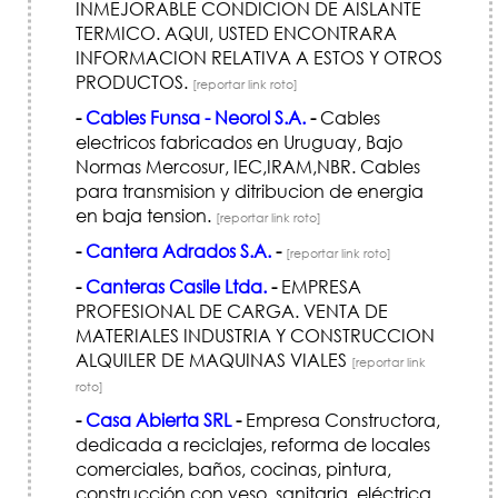
INMEJORABLE CONDICION DE AISLANTE
TERMICO. AQUI, USTED ENCONTRARA
INFORMACION RELATIVA A ESTOS Y OTROS
PRODUCTOS.
[reportar link roto]
-
Cables Funsa - Neorol S.A.
-
Cables
electricos fabricados en Uruguay, Bajo
Normas Mercosur, IEC,IRAM,NBR. Cables
para transmision y ditribucion de energia
en baja tension.
[reportar link roto]
-
Cantera Adrados S.A.
-
[reportar link roto]
-
Canteras Casile Ltda.
-
EMPRESA
PROFESIONAL DE CARGA. VENTA DE
MATERIALES INDUSTRIA Y CONSTRUCCION
ALQUILER DE MAQUINAS VIALES
[reportar link
roto]
-
Casa Abierta SRL
-
Empresa Constructora,
dedicada a reciclajes, reforma de locales
comerciales, baños, cocinas, pintura,
construcción con yeso, sanitaria, eléctrica.