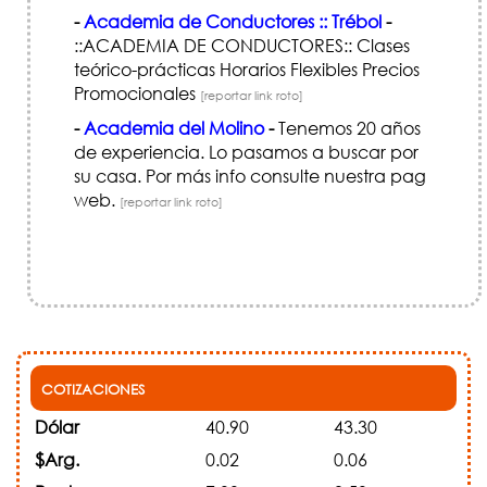
-
Academia de Conductores :: Trébol
-
::ACADEMIA DE CONDUCTORES:: Clases
teórico-prácticas Horarios Flexibles Precios
Promocionales
[reportar link roto]
-
Academia del Molino
-
Tenemos 20 años
de experiencia. Lo pasamos a buscar por
su casa. Por más info consulte nuestra pag
web.
[reportar link roto]
COTIZACIONES
Dólar
40.90
43.30
$Arg.
0.02
0.06