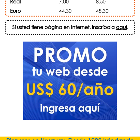
Real
7.00
8.50
Euro
44.30
48.30
Si usted tiene página en Internet, inscríbala
aquí
.