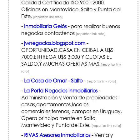
Calidad Certificada ISO 9001:2000.
Oficinas en Montevideo, Salto y Punta del
Este.
[reportar link roto]
-
Inmobiliaria Gelós
-
para realizar buenos
negocios contactenos
[reportar link roto]
-
jwnegocios.blogspot.com
-
OPORTUNIDAD.CASA EN CEIBAL A U$S
7000,ENTREGA U$S 3.000 Y CUOTAS EL
SALDO,Y MUCHAS OFERTAS MAS
[reportar link
roto]
-
La Casa de Omar - Salto
-
[reportar link roto]
-
La Porta Negocios inmobiliarios
-
Adiministración y venta de propiedades:
casas,apartamentos,locales
comerciales,terenos, campos en Uruguay.
Opera principalmente en Salto,
Montevideo y Punta del Este.
[reportar link roto]
-
RIVAS Asesores Inmobiliarios
-
Venta y