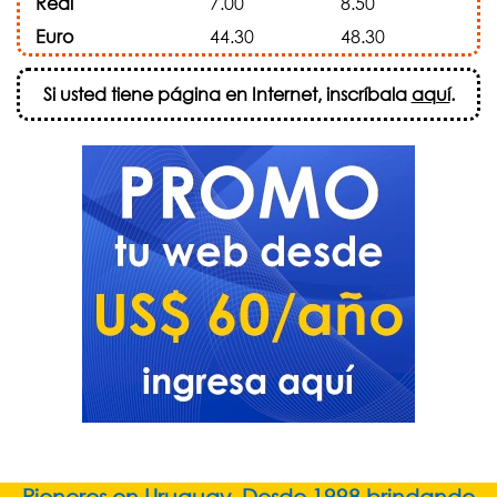
Real
7.00
8.50
Euro
44.30
48.30
Si usted tiene página en Internet, inscríbala
aquí
.
Pioneros en Uruguay. Desde 1998 brindando