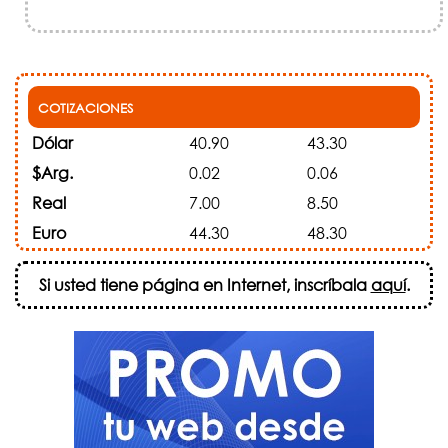
COTIZACIONES
Dólar
40.90
43.30
$Arg.
0.02
0.06
Real
7.00
8.50
Euro
44.30
48.30
Si usted tiene página en Internet, inscríbala
aquí
.