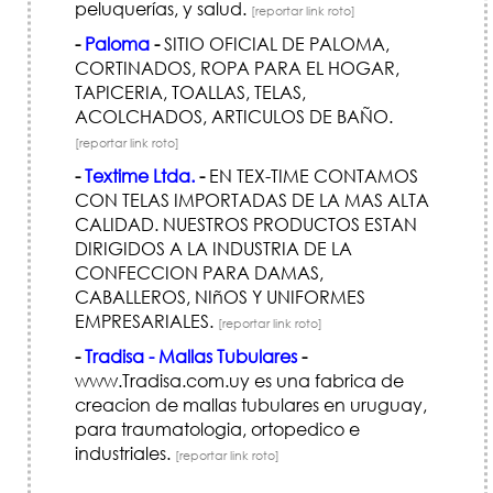
peluquerías, y salud.
[reportar link roto]
-
Paloma
-
SITIO OFICIAL DE PALOMA,
CORTINADOS, ROPA PARA EL HOGAR,
TAPICERIA, TOALLAS, TELAS,
ACOLCHADOS, ARTICULOS DE BAÑO.
[reportar link roto]
-
Textime Ltda.
-
EN TEX-TIME CONTAMOS
CON TELAS IMPORTADAS DE LA MAS ALTA
CALIDAD. NUESTROS PRODUCTOS ESTAN
DIRIGIDOS A LA INDUSTRIA DE LA
CONFECCION PARA DAMAS,
CABALLEROS, NIñOS Y UNIFORMES
EMPRESARIALES.
[reportar link roto]
-
Tradisa - Mallas Tubulares
-
www.Tradisa.com.uy es una fabrica de
creacion de mallas tubulares en uruguay,
para traumatologia, ortopedico e
industriales.
[reportar link roto]