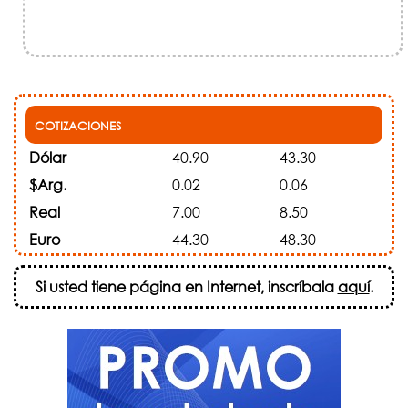
COTIZACIONES
Dólar
40.90
43.30
$Arg.
0.02
0.06
Real
7.00
8.50
Euro
44.30
48.30
Si usted tiene página en Internet, inscríbala
aquí
.