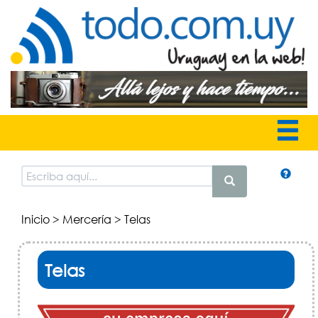
Inicio
>
Mercería
> Telas
Telas