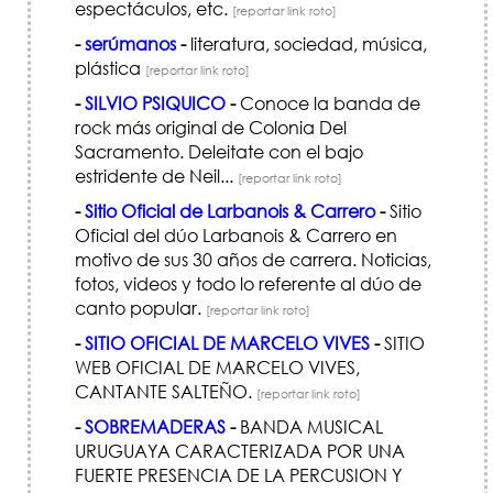
espectáculos, etc.
[reportar link roto]
-
serúmanos
-
literatura, sociedad, música,
plástica
[reportar link roto]
-
SILVIO PSIQUICO
-
Conoce la banda de
rock más original de Colonia Del
Sacramento. Deleitate con el bajo
estridente de Neil...
[reportar link roto]
-
Sitio Oficial de Larbanois & Carrero
-
Sitio
Oficial del dúo Larbanois & Carrero en
motivo de sus 30 años de carrera. Noticias,
fotos, videos y todo lo referente al dúo de
canto popular.
[reportar link roto]
-
SITIO OFICIAL DE MARCELO VIVES
-
SITIO
WEB OFICIAL DE MARCELO VIVES,
CANTANTE SALTEÑO.
[reportar link roto]
-
SOBREMADERAS
-
BANDA MUSICAL
URUGUAYA CARACTERIZADA POR UNA
FUERTE PRESENCIA DE LA PERCUSION Y