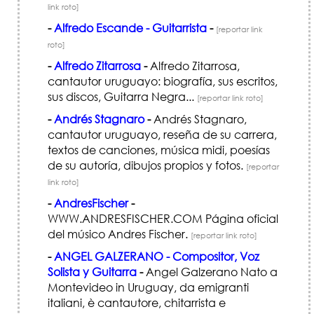
link roto]
-
Alfredo Escande - Guitarrista
-
[reportar link
roto]
-
Alfredo Zitarrosa
-
Alfredo Zitarrosa,
cantautor uruguayo: biografía, sus escritos,
sus discos, Guitarra Negra...
[reportar link roto]
-
Andrés Stagnaro
-
Andrés Stagnaro,
cantautor uruguayo, reseña de su carrera,
textos de canciones, música midi, poesías
de su autoría, dibujos propios y fotos.
[reportar
link roto]
-
AndresFischer
-
WWW.ANDRESFISCHER.COM Página oficial
del músico Andres Fischer.
[reportar link roto]
-
ANGEL GALZERANO - Compositor, Voz
Solista y Guitarra
-
Angel Galzerano Nato a
Montevideo in Uruguay, da emigranti
italiani, è cantautore, chitarrista e