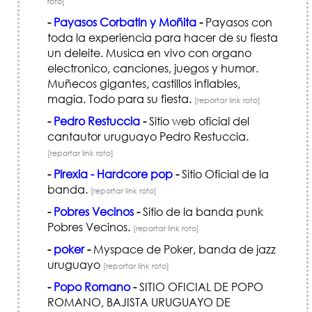
roto]
-
Payasos Corbatin y Moñita
-
Payasos con
toda la experiencia para hacer de su fiesta
un deleite. Musica en vivo con organo
electronico, canciones, juegos y humor.
Muñecos gigantes, castillos inflables,
magia. Todo para su fiesta.
[reportar link roto]
-
Pedro Restuccia
-
Sitio web oficial del
cantautor uruguayo Pedro Restuccia.
[reportar link roto]
-
Pirexia - Hardcore pop
-
Sitio Oficial de la
banda.
[reportar link roto]
-
Pobres Vecinos
-
Sitio de la banda punk
Pobres Vecinos.
[reportar link roto]
-
poker
-
Myspace de Poker, banda de jazz
uruguayo
[reportar link roto]
-
Popo Romano
-
SITIO OFICIAL DE POPO
ROMANO, BAJISTA URUGUAYO DE