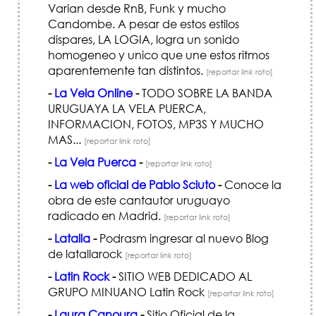
Varian desde RnB, Funk y mucho
Candombe. A pesar de estos estilos
dispares, LA LOGIA, logra un sonido
homogeneo y unico que une estos ritmos
aparentemente tan distintos.
[reportar link roto]
-
La Vela Online
-
TODO SOBRE LA BANDA
URUGUAYA LA VELA PUERCA,
INFORMACION, FOTOS, MP3S Y MUCHO
MAS...
[reportar link roto]
-
La Vela Puerca
-
[reportar link roto]
-
La web oficial de Pablo Sciuto
-
Conoce la
obra de este cantautor uruguayo
radicado en Madrid.
[reportar link roto]
-
Latalla
-
Podrasm ingresar al nuevo Blog
de latallarock
[reportar link roto]
-
Latin Rock
-
SITIO WEB DEDICADO AL
GRUPO MINUANO Latin Rock
[reportar link roto]
-
Laura Canoura
-
Sitio Oficial de la