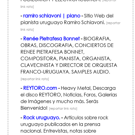
link roto]
-
ramiro schiavoni | piano
-
Sitio Web del
pianista uruguayo Ramiro Schiavoni.
[reportar
link roto]
-
Renée Pietrafesa Bonnet
-
BIOGRAFIA,
OBRAS, DISCOGRAFIA, CONCIERTOS DE
RENEE PIETRAFESA BONNET,
COMPOSITORA, PIANISTA, ORGANISTA,
CLAVECINISTA Y DIRECTOR DE ORQUESTA
FRANCO-URUGUAYA. SAMPLES AUDIO.
[reportar link roto]
-
REYTORO.com
-
Heavy Metal, Descarga
el disco REYTORO, Noticias, Foros, Galerías
de Imágenes y mucho más. Serás
Bienvenido!
[reportar link roto]
-
Rock uruguayo.
-
Artículos sobre rock
uruguayo publicados en la prensa
nacional. Entrevistas, notas sobre