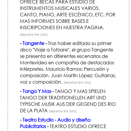
OFRECE BECAS PARA ESTUDIO DE
INSTRUMENTOS MUSICALES VARIOS,
CANTO, PIANO, ARTE ESCÉNICO, ETC. POR
MAS INFORMES SOBRE BASES E
INSCRIPCIONES EN NUESTRA PAGINA.
[reportar link roto]
-
Tangente
-
Tras haber editado su primer
disco "Viaje a Totóare", el grupo Tangente
se presenta en diferentes escenarios de
Montevideo en compañía de destacados
intérpretes. Mauricio Ramos: Percusión y
composición. Juan Martín López: Guitarras,
voz y composición.
[reportar link roto]
-
Tango Y Mas
-
TANGO Y MAS SPIELEN
TANGO DER TRADITIONELLEN ART UND
TYPISCHE MUSIK AUS DER GEGEND DES RIO
DE LA PLATA
[reportar link roto]
-
Teatro Estudio - Audio y diseño
Publicitarios
-
TEATRO ESTUDIO OFRECE