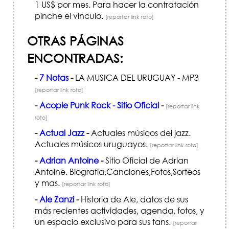
1 US$ por mes. Para hacer la contratación
pinche el vínculo.
[reportar link roto]
OTRAS PÁGINAS
ENCONTRADAS:
-
7 Notas
-
LA MUSICA DEL URUGUAY - MP3
[reportar link roto]
-
Acople Punk Rock - Sitio Oficial
-
[reportar link
roto]
-
Actual Jazz
-
Actuales músicos del jazz.
Actuales músicos uruguayos.
[reportar link roto]
-
Adrian Antoine
-
Sitio Oficial de Adrian
Antoine. Biografia,Canciones,Fotos,Sorteos
y mas.
[reportar link roto]
-
Ale Zanzi
-
Historia de Ale, datos de sus
más recientes actividades, agenda, fotos, y
un espacio exclusivo para sus fans.
[reportar