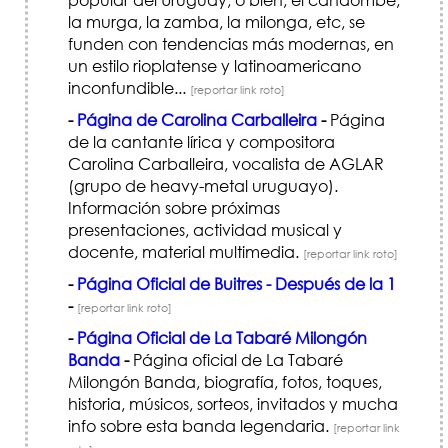
la murga, la zamba, la milonga, etc, se
funden con tendencias más modernas, en
un estilo rioplatense y latinoamericano
inconfundible...
[reportar link roto]
-
Página de Carolina Carballeira
-
Página
de la cantante lírica y compositora
Carolina Carballeira, vocalista de AGLAR
(grupo de heavy-metal uruguayo).
Información sobre próximas
presentaciones, actividad musical y
docente, material multimedia.
[reportar link roto]
-
Página Oficial de Buitres - Después de la 1
-
[reportar link roto]
-
Página Oficial de La Tabaré Milongón
Banda
-
Página oficial de La Tabaré
Milongón Banda, biografía, fotos, toques,
historia, músicos, sorteos, invitados y mucha
info sobre esta banda legendaria.
[reportar link