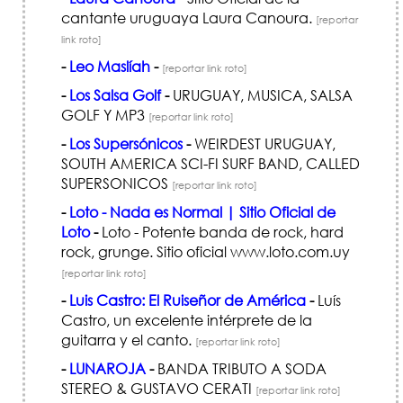
cantante uruguaya Laura Canoura.
[reportar
link roto]
-
Leo Maslíah
-
[reportar link roto]
-
Los Salsa Golf
-
URUGUAY, MUSICA, SALSA
GOLF Y MP3
[reportar link roto]
-
Los Supersónicos
-
WEIRDEST URUGUAY,
SOUTH AMERICA SCI-FI SURF BAND, CALLED
SUPERSONICOS
[reportar link roto]
-
Loto - Nada es Normal | Sitio Oficial de
Loto
-
Loto - Potente banda de rock, hard
rock, grunge. Sitio oficial www.loto.com.uy
[reportar link roto]
-
Luis Castro: El Ruiseñor de América
-
Luís
Castro, un excelente intérprete de la
guitarra y el canto.
[reportar link roto]
-
LUNAROJA
-
BANDA TRIBUTO A SODA
STEREO & GUSTAVO CERATI
[reportar link roto]