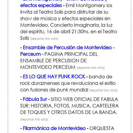
efectos especiales
-
Emil Montgomery los
invita al Teatro Solís para disfrutar de su
show de música y efectos especiales en
Montevideo. Concierto Imaginaria, la luz
del espíritu, 16 de abril 21:30hs. en el Teatro
Solís
[reportar link roto]
-
Ensamble de Percusión de Montevideo -
Perceum
-
PAGINA PRINCIPAL DEL
ENSAMBLE DE PERCUSION DE
MONTEVIDEO PERCEUM
[reportar link roto]
-
ES LO QUE HAY PUNK ROCK
-
banda de
rock duraznenses que revoluciona el estilo
con fusiones de punk mundial
[reportar link roto]
-
Fábula Sur
-
SITIO WEB OFICIAL DE FABULA
SUR: HISTORIA, FOTOS, MUSICA, CARTELERA
DE TOQUES Y OTROS DATOS DE LA BANDA.
[reportar link roto]
-
Filarmónica de Montevideo
-
ORQUESTA