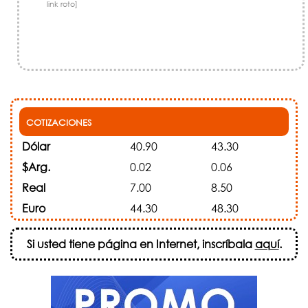
link roto]
COTIZACIONES
Dólar
40.90
43.30
$Arg.
0.02
0.06
Real
7.00
8.50
Euro
44.30
48.30
Si usted tiene página en Internet, inscríbala
aquí
.