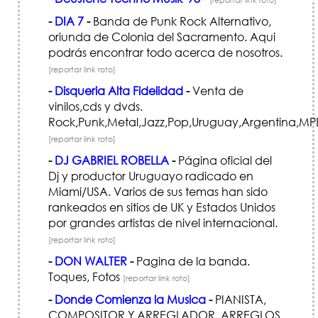
-
DIA 7
-
Banda de Punk Rock Alternativo,
oriunda de Colonia del Sacramento. Aqui
podrás encontrar todo acerca de nosotros.
[reportar link roto]
-
Disqueria Alta Fidelidad
-
Venta de
vinilos,cds y dvds.
Rock,Punk,Metal,Jazz,Pop,Uruguay,Argentina,MPB
[reportar link roto]
-
DJ GABRIEL ROBELLA
-
Página oficial del
Dj y productor Uruguayo radicado en
Miami/USA. Varios de sus temas han sido
rankeados en sitios de UK y Estados Unidos
por grandes artistas de nivel internacional.
[reportar link roto]
-
DON WALTER
-
Pagina de la banda.
Toques, Fotos
[reportar link roto]
-
Donde Comienza la Musica
-
PIANISTA,
COMPOSITOR Y ARREGLADOR. ARREGLOS,