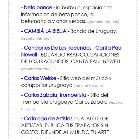
-
beto ponce
-
la burbuja, espacio con
informacion de beto ponce, la
betumancia y otras yerbas...
[reportar link roto]
-
CAMBIÁ LA BIBLIA
-
Banda de Uruguay.
[reportar link roto]
-
Canciones De Los Iracundos - Canta Paul
Newell
-
EDUARDO FRANCO,CANCIONES
DE LOS IRACUNDOS, CANTA PAUL NEWELL
[reportar link roto]
-
Carlos Weiske
-
Sitio web del músico y
compositor uruguayo
[reportar link roto]
-
Carlos Zabala, trompetista
-
Sitio del
Trompetista uruguayo Carlos Zabala
[reportar
link roto]
-
Catalogo de Artistas
-
CATALGO DE
ARTISTAS. PUBLICA TUS TRABAJOS SIN
COSTO. DIFUNDE AL MUNDO TU ARTE