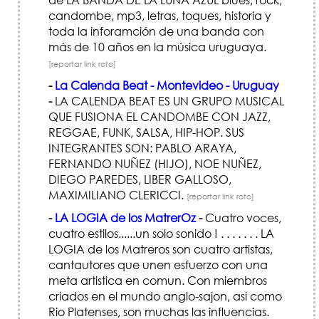
candombe, mp3, letras, toques, historia y
toda la inforamción de una banda con
más de 10 años en la música uruguaya.
[reportar link roto]
-
La Calenda Beat - Montevideo - Uruguay
-
LA CALENDA BEAT ES UN GRUPO MUSICAL
QUE FUSIONA EL CANDOMBE CON JAZZ,
REGGAE, FUNK, SALSA, HIP-HOP. SUS
INTEGRANTES SON: PABLO ARAYA,
FERNANDO NUÑEZ (HIJO), NOE NUÑEZ,
DIEGO PAREDES, LIBER GALLOSO,
MAXIMILIANO CLERICCI.
[reportar link roto]
-
LA LOGIA de los MatrerOz
-
Cuatro voces,
cuatro estilos......un solo sonido ! . . . . . . . LA
LOGIA de los Matreros son cuatro artistas,
cantautores que unen esfuerzo con una
meta artistica en comun. Con miembros
criados en el mundo anglo-sajon, asi como
Rio Platenses, son muchas las influencias.