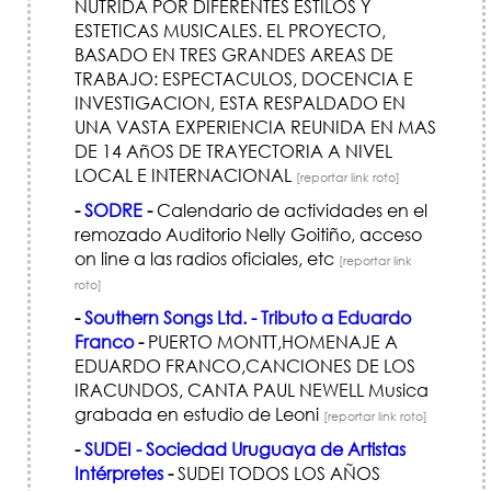
NUTRIDA POR DIFERENTES ESTILOS Y
ESTETICAS MUSICALES. EL PROYECTO,
BASADO EN TRES GRANDES AREAS DE
TRABAJO: ESPECTACULOS, DOCENCIA E
INVESTIGACION, ESTA RESPALDADO EN
UNA VASTA EXPERIENCIA REUNIDA EN MAS
DE 14 AñOS DE TRAYECTORIA A NIVEL
LOCAL E INTERNACIONAL
[reportar link roto]
-
SODRE
-
Calendario de actividades en el
remozado Auditorio Nelly Goitiño, acceso
on line a las radios oficiales, etc
[reportar link
roto]
-
Southern Songs Ltd. - Tributo a Eduardo
Franco
-
PUERTO MONTT,HOMENAJE A
EDUARDO FRANCO,CANCIONES DE LOS
IRACUNDOS, CANTA PAUL NEWELL Musica
grabada en estudio de Leoni
[reportar link roto]
-
SUDEI - Sociedad Uruguaya de Artistas
Intérpretes
-
SUDEI TODOS LOS AÑOS