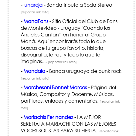
-
lunaroja
-
Banda tributo a Soda Stereo
[reportar link roto]
-
ManaFans
-
Sitio Oficial del Club de Fans
de Montevideo - Uruguay "Cuando los
Ángeles Cantan", en honor al Grupo
Maná. Aquí encontrarás todo lo que
buscas de tu grupo favorito, historia,
discografia, letras, y todo lo que te
imaginas....
[reportar link roto]
-
Mandala
-
Banda uruguaya de punk rock
[reportar link roto]
-
Marchesoni Bonnet Marcos
-
Página del
Músico, Compositor y Docente. Músicas,
partituras, enlaces y comentarios.
[reportar link
roto]
-
Mariachis Fer nandez
-
LA MEJOR
SERENATA MARIACHI CON LAS MEJORES
VOCES SOLISTAS PARA SU FIESTA.
[reportar link