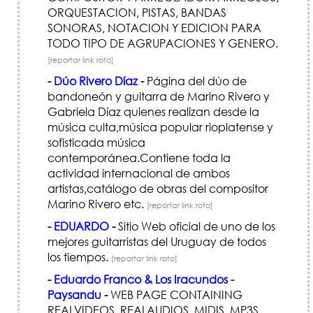
ORQUESTACION, PISTAS, BANDAS
SONORAS, NOTACION Y EDICION PARA
TODO TIPO DE AGRUPACIONES Y GENERO.
[reportar link roto]
-
Dúo Rivero Díaz
-
Página del dúo de
bandoneón y guitarra de Marino Rivero y
Gabriela Díaz quienes realizan desde la
música culta,música popular rioplatense y
sofisticada música
contemporánea.Contiene toda la
actividad internacional de ambos
artistas,catálogo de obras del compositor
Marino Rivero etc.
[reportar link roto]
-
EDUARDO
-
Sitio Web oficial de uno de los
mejores guitarristas del Uruguay de todos
los tiempos.
[reportar link roto]
-
Eduardo Franco & Los Iracundos -
Paysandu
-
WEB PAGE CONTAINING
REALVIDEOS, REALAUDIOS, MIDIS, MP3S,