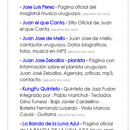
-
Jose Luis Perez
-
Pagina oficial del
magistral musico uruguayo.
[reportar link roto]
-
Juan el que Canta
-
Sitio Oficial de Juan
el que Canta
[reportar link roto]
-
Juan Jose de Mello
-
Juan Jose de Mello,
cantautor uruguayo. Datos biograficos,
fotos, musica en MP3
[reportar link roto]
-
Juan Jose Zeballos - pianista
-
Página con
información sobre el pianista uruguayo
Juan José Zeballos. Agenda, críticas, mp3,
contacto.
[reportar link roto]
-
KungFu Quinteto
-
Quinteto de Jazz Fusion
integrado por : Pablo Marichal - Teclados
Gino Tunessi - Bajo Javier Cardellino -
Bateria Fernando Luzardo - Viola Marcos
Caula - Guitarra
[reportar link roto]
-
La Banda de la Luna Azul
-
Pagina oficial
de LA BANDA DE LA LUNA AZUL blues, rock,