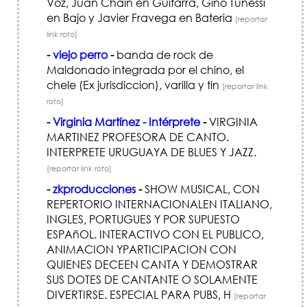
Voz, Juan Chain en Guitarra, Gino Tunessi
en Bajo y Javier Fravega en Bateria
[reportar
link roto]
-
viejo perro
-
banda de rock de
Maldonado integrada por el chino, el
chele (Ex jurisdiccion), varilla y tin
[reportar link
roto]
-
Virginia Martínez - Intérprete
-
VIRGINIA
MARTINEZ PROFESORA DE CANTO.
INTERPRETE URUGUAYA DE BLUES Y JAZZ.
[reportar link roto]
-
zkproducciones
-
SHOW MUSICAL, CON
REPERTORIO INTERNACIONALEN ITALIANO,
INGLES, PORTUGUES Y POR SUPUESTO
ESPAñOL. INTERACTIVO CON EL PUBLICO,
ANIMACION YPARTICIPACION CON
QUIENES DECEEN CANTA Y DEMOSTRAR
SUS DOTES DE CANTANTE O SOLAMENTE
DIVERTIRSE. ESPECIAL PARA PUBS, H
[reportar