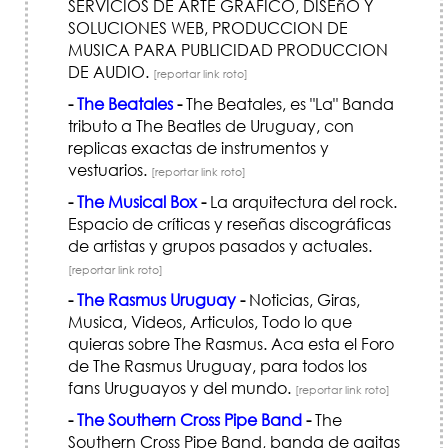
SERVICIOS DE ARTE GRAFICO, DISEñO Y
SOLUCIONES WEB, PRODUCCION DE
MUSICA PARA PUBLICIDAD PRODUCCION
DE AUDIO.
[reportar link roto]
-
The Beatales
-
The Beatales, es "La" Banda
tributo a The Beatles de Uruguay, con
replicas exactas de instrumentos y
vestuarios.
[reportar link roto]
-
The Musical Box
-
La arquitectura del rock.
Espacio de críticas y reseñas discográficas
de artistas y grupos pasados y actuales.
[reportar link roto]
-
The Rasmus Uruguay
-
Noticias, Giras,
Musica, Videos, Articulos, Todo lo que
quieras sobre The Rasmus. Aca esta el Foro
de The Rasmus Uruguay, para todos los
fans Uruguayos y del mundo.
[reportar link roto]
-
The Southern Cross Pipe Band
-
The
Southern Cross Pipe Band, banda de gaitas