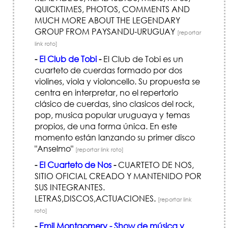
QUICKTIMES, PHOTOS, COMMENTS AND
MUCH MORE ABOUT THE LEGENDARY
GROUP FROM PAYSANDU-URUGUAY
[reportar
link roto]
-
El Club de Tobi
-
El Club de Tobi es un
cuarteto de cuerdas formado por dos
violines, viola y violoncello. Su propuesta se
centra en interpretar, no el repertorio
clásico de cuerdas, sino clasicos del rock,
pop, musica popular uruguaya y temas
propios, de una forma única. En este
momento están lanzando su primer disco
"Anselmo"
[reportar link roto]
-
El Cuarteto de Nos
-
CUARTETO DE NOS,
SITIO OFICIAL CREADO Y MANTENIDO POR
SUS INTEGRANTES.
LETRAS,DISCOS,ACTUACIONES.
[reportar link
roto]
-
Emil Montgomery - Show de música y