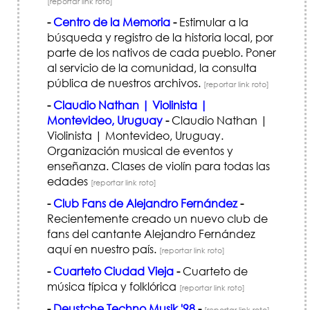
[reportar link roto]
-
Centro de la Memoria
-
Estimular a la
búsqueda y registro de la historia local, por
parte de los nativos de cada pueblo. Poner
al servicio de la comunidad, la consulta
pública de nuestros archivos.
[reportar link roto]
-
Claudio Nathan | Violinista |
Montevideo, Uruguay
-
Claudio Nathan |
Violinista | Montevideo, Uruguay.
Organización musical de eventos y
enseñanza. Clases de violín para todas las
edades
[reportar link roto]
-
Club Fans de Alejandro Fernández
-
Recientemente creado un nuevo club de
fans del cantante Alejandro Fernández
aquí en nuestro país.
[reportar link roto]
-
Cuarteto Ciudad Vieja
-
Cuarteto de
música típica y folklórica
[reportar link roto]
-
Deustche Techno Musik '98
-
[reportar link roto]