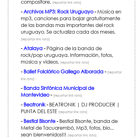
compositore.
[reportar link roto]
-
Archivos MP3: Rock Uruguayo
-
Mùsica en
mp3, canciones para bajar gratuitamente
de las bandas mas importantes del rock
uruguayo. Se actualiza cada dos meses.
[reportar link roto]
-
Atalaya
-
Página de la banda de
rock/pop uruguaya. Información, fotos,
música y videos.
[reportar link roto]
-
Ballet Folclórico Gallego Alborada
-
[reportar
link roto]
-
Banda Sinfónica Municipal de
Montevideo
-
[reportar link roto]
-
Beatronik
-
BEATRONIK | DJ PRODUCER |
PUNTA DEL ESTE
[reportar link roto]
-
Bestial Bisonte
-
Bestial Bisonte, banda de
Metal de Tacuarembó, Mp3, fotos, bio...
sean bienvenidos!!!
[reportar link roto]