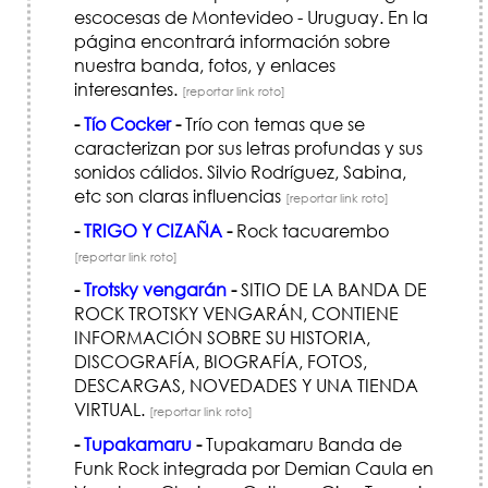
escocesas de Montevideo - Uruguay. En la
página encontrará información sobre
nuestra banda, fotos, y enlaces
interesantes.
[reportar link roto]
-
Tío Cocker
-
Trío con temas que se
caracterizan por sus letras profundas y sus
sonidos cálidos. Silvio Rodríguez, Sabina,
etc son claras influencias
[reportar link roto]
-
TRIGO Y CIZAÑA
-
Rock tacuarembo
[reportar link roto]
-
Trotsky vengarán
-
SITIO DE LA BANDA DE
ROCK TROTSKY VENGARÁN, CONTIENE
INFORMACIÓN SOBRE SU HISTORIA,
DISCOGRAFÍ­A, BIOGRAFÍ­A, FOTOS,
DESCARGAS, NOVEDADES Y UNA TIENDA
VIRTUAL.
[reportar link roto]
-
Tupakamaru
-
Tupakamaru Banda de
Funk Rock integrada por Demian Caula en