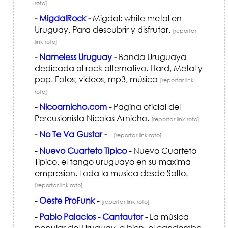
roto]
-
MigdalRock
-
Migdal: white metal en
Uruguay. Para descubrir y disfrutar.
[reportar
link roto]
-
Nameless Uruguay
-
Banda Uruguaya
dedicada al rock alternativo. Hard, Metal y
pop. Fotos, videos, mp3, música
[reportar link
roto]
-
Nicoarnicho.com
-
Pagina oficial del
Percusionista Nicolas Arnicho.
[reportar link roto]
-
No Te Va Gustar
-
-
[reportar link roto]
-
Nuevo Cuarteto Tipico
-
Nuevo Cuarteto
Tipico, el tango uruguayo en su maxima
empresion. Toda la musica desde Salto.
[reportar link roto]
-
Oeste ProFunk
-
[reportar link roto]
-
Pablo Palacios - Cantautor
-
La música
popular del Uruguay, o bien, el candombe,