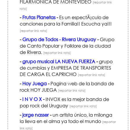
FILARMONICA DE MONTEVIDEO
[reportar link
roto]
-
Frutas Planetas
-
Es un espectÃ¡culo de
canciones para la Familia!! Escucha ya!!!
[reportar link roto]
-
Grupo de Todos - Rivera Uruguay
-
Grupo
de Canto Popular y Folklore de la ciudad
de Rivera.
[reportar link roto]
-
grupo musical LA NUEVA FUERZA
-
grupo
de cumbias y EMPRESA DE TRANSPORTES
DE CARGA EL CAPRICHO
[reportar link roto]
-
Hoy Juega
-
Pagina web de la banda de
rock HOY JUEGA
[reportar link roto]
-
I N V O X
-
INVOX es la mejor banda de
pop rock del Uruguay
[reportar link roto]
-
jorge nasser
-
un artista único, la milonga
la lleva en el alma ya todo el mundo
[reportar
link roto]