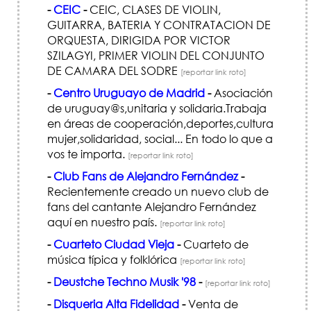
-
CEIC
-
CEIC, CLASES DE VIOLIN,
GUITARRA, BATERIA Y CONTRATACION DE
ORQUESTA, DIRIGIDA POR VICTOR
SZILAGYI, PRIMER VIOLIN DEL CONJUNTO
DE CAMARA DEL SODRE
[reportar link roto]
-
Centro Uruguayo de Madrid
-
Asociación
de uruguay@s,unitaria y solidaria.Trabaja
en áreas de cooperación,deportes,cultura
mujer,solidaridad, social... En todo lo que a
vos te importa.
[reportar link roto]
-
Club Fans de Alejandro Fernández
-
Recientemente creado un nuevo club de
fans del cantante Alejandro Fernández
aquí en nuestro país.
[reportar link roto]
-
Cuarteto Ciudad Vieja
-
Cuarteto de
música típica y folklórica
[reportar link roto]
-
Deustche Techno Musik '98
-
[reportar link roto]
-
Disqueria Alta Fidelidad
-
Venta de