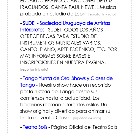
EDUARDO FRANCO,CANCIONES DE LOS
IRACUNDOS, CANTA PAUL NEWELL Musica
grabada en estudio de Leoni
[reportar link roto]
-
SUDEI - Sociedad Uruguaya de Artistas
Intérpretes
-
SUDEI TODOS LOS AÑOS
OFRECE BECAS PARA ESTUDIO DE
INSTRUMENTOS MUSICALES VARIOS,
CANTO, PIANO, ARTE ESCÉNICO, ETC. POR
MAS INFORMES SOBRE BASES E
INSCRIPCIONES EN NUESTRA PAGINA.
[reportar link roto]
-
Tango Yunta de Oro. Shows y Clases de
Tango
-
Nuestro show hace un recorrido
por la historia del Tango desde sus
comienzos hasta la actualidad. Los
bailarines recrean diferentes estilos. Un
show original y divertido para animar su
fiesta o evento. Clases.
[reportar link roto]
-
Teatro Solís
-
Página Oficial del Teatro Solís