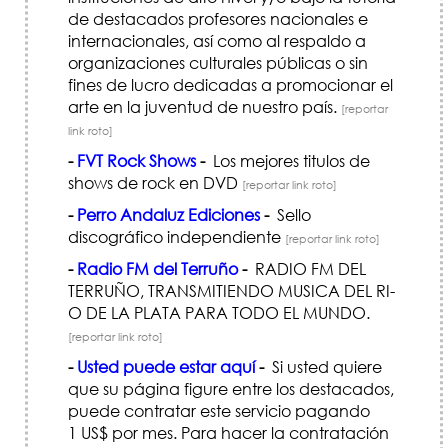
de destacados profesores nacionales e
internacionales, así como al respaldo a
organizaciones culturales públicas o sin
fines de lucro dedicadas a promocionar el
arte en la juventud de nuestro país.
[reportar
link roto]
-
FVT Rock Shows
-
Los mejores titulos de
shows de rock en DVD
[reportar link roto]
-
Perro Andaluz Ediciones
-
Sello
discográfico independiente
[reportar link roto]
-
Radio FM del Terruño
-
RADIO FM DEL
TERRUÑO, TRANSMITIENDO MUSICA DEL RI­
O DE LA PLATA PARA TODO EL MUNDO.
[reportar link roto]
-
Usted puede estar aquí
-
Si usted quiere
que su página figure entre los destacados,
puede contratar este servicio pagando
1 US$ por mes. Para hacer la contratación