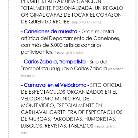
PERMITE REALIZAR UNA CANCIÓN
TOTALMENTE PERSONALIZADA. UN REGALO
ORIGINAL CAPAZ DE TOCAR EL CORAZON
DE QUIEN LO RECIBE.
[reportar link roto]
-
Canelones de muestra
-
Gran muestra
artística del Departamento de Canelones,
con más de 5.000 artistas canarios
participantes.
[reportar link roto]
-
Carlos Zabala, trompetista
-
Sitio del
Trompetista uruguayo Carlos Zabala
[reportar
link roto]
-
Carnaval en el Velódromo
-
SITIO OFICIAL
DE ESPECTACULOS ORGANIZADOS EN EL
VELODROMO MUNICIPAL DE
MONTEVIDEO, ESPECIALMENTE EN
CARNAVAL.CARTELERA DE ESPECTACULOS
DE MURGAS, PARODISTAS, HUMORISTAS,
LUBOLOS, REVISTAS, TABLADOS
[reportar link
roto]