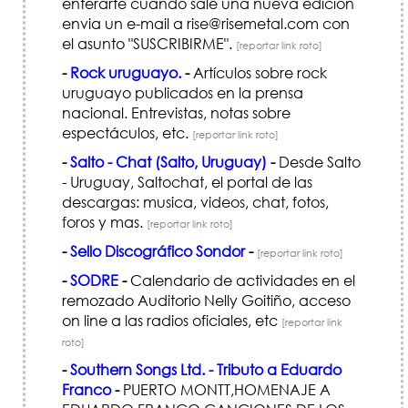
enterarte cuando sale una nueva edición
envia un e-mail a rise@risemetal.com con
el asunto "SUSCRIBIRME".
[reportar link roto]
-
Rock uruguayo.
-
Artículos sobre rock
uruguayo publicados en la prensa
nacional. Entrevistas, notas sobre
espectáculos, etc.
[reportar link roto]
-
Salto - Chat (Salto, Uruguay)
-
Desde Salto
- Uruguay, Saltochat, el portal de las
descargas: musica, videos, chat, fotos,
foros y mas.
[reportar link roto]
-
Sello Discográfico Sondor
-
[reportar link roto]
-
SODRE
-
Calendario de actividades en el
remozado Auditorio Nelly Goitiño, acceso
on line a las radios oficiales, etc
[reportar link
roto]
-
Southern Songs Ltd. - Tributo a Eduardo
Franco
-
PUERTO MONTT,HOMENAJE A