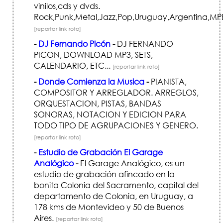
vinilos,cds y dvds.
Rock,Punk,Metal,Jazz,Pop,Uruguay,Argentina,MPB
[reportar link roto]
-
DJ Fernando Picón
-
DJ FERNANDO
PICON, DOWNLOAD MP3, SETS,
CALENDARIO, ETC...
[reportar link roto]
-
Donde Comienza la Musica
-
PIANISTA,
COMPOSITOR Y ARREGLADOR. ARREGLOS,
ORQUESTACION, PISTAS, BANDAS
SONORAS, NOTACION Y EDICION PARA
TODO TIPO DE AGRUPACIONES Y GENERO.
[reportar link roto]
-
Estudio de Grabación El Garage
Analógico
-
El Garage Analógico, es un
estudio de grabación afincado en la
bonita Colonia del Sacramento, capital del
departamento de Colonia, en Uruguay, a
178 kms de Montevideo y 50 de Buenos
Aires.
[reportar link roto]