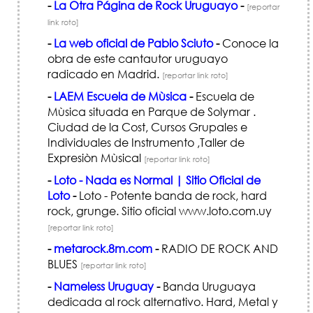
-
La Otra Página de Rock Uruguayo
-
[reportar
link roto]
-
La web oficial de Pablo Sciuto
-
Conoce la
obra de este cantautor uruguayo
radicado en Madrid.
[reportar link roto]
-
LAEM Escuela de Mùsica
-
Escuela de
Mùsica situada en Parque de Solymar .
Ciudad de la Cost, Cursos Grupales e
Individuales de Instrumento ,Taller de
Expresiòn Mùsical
[reportar link roto]
-
Loto - Nada es Normal | Sitio Oficial de
Loto
-
Loto - Potente banda de rock, hard
rock, grunge. Sitio oficial www.loto.com.uy
[reportar link roto]
-
metarock.8m.com
-
RADIO DE ROCK AND
BLUES
[reportar link roto]
-
Nameless Uruguay
-
Banda Uruguaya
dedicada al rock alternativo. Hard, Metal y