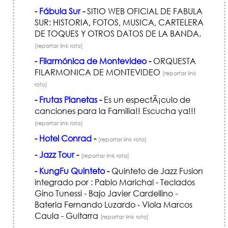
-
Fábula Sur
-
SITIO WEB OFICIAL DE FABULA
SUR: HISTORIA, FOTOS, MUSICA, CARTELERA
DE TOQUES Y OTROS DATOS DE LA BANDA.
[reportar link roto]
-
Filarmónica de Montevideo
-
ORQUESTA
FILARMONICA DE MONTEVIDEO
[reportar link
roto]
-
Frutas Planetas
-
Es un espectÃ¡culo de
canciones para la Familia!! Escucha ya!!!
[reportar link roto]
-
Hotel Conrad
-
[reportar link roto]
-
Jazz Tour
-
[reportar link roto]
-
KungFu Quinteto
-
Quinteto de Jazz Fusion
integrado por : Pablo Marichal - Teclados
Gino Tunessi - Bajo Javier Cardellino -
Bateria Fernando Luzardo - Viola Marcos
Caula - Guitarra
[reportar link roto]