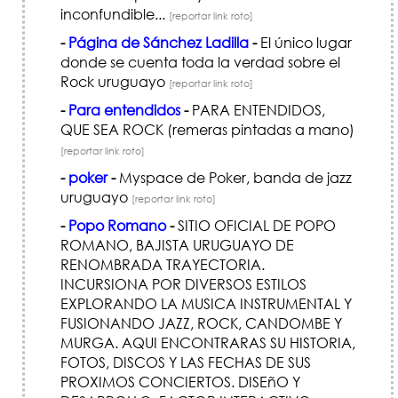
inconfundible...
[reportar link roto]
-
Página de Sánchez Ladilla
-
El único lugar
donde se cuenta toda la verdad sobre el
Rock uruguayo
[reportar link roto]
-
Para entendidos
-
PARA ENTENDIDOS,
QUE SEA ROCK (remeras pintadas a mano)
[reportar link roto]
-
poker
-
Myspace de Poker, banda de jazz
uruguayo
[reportar link roto]
-
Popo Romano
-
SITIO OFICIAL DE POPO
ROMANO, BAJISTA URUGUAYO DE
RENOMBRADA TRAYECTORIA.
INCURSIONA POR DIVERSOS ESTILOS
EXPLORANDO LA MUSICA INSTRUMENTAL Y
FUSIONANDO JAZZ, ROCK, CANDOMBE Y
MURGA. AQUI ENCONTRARAS SU HISTORIA,
FOTOS, DISCOS Y LAS FECHAS DE SUS
PROXIMOS CONCIERTOS. DISEñO Y