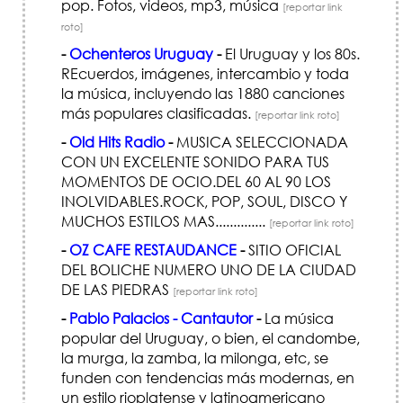
pop. Fotos, videos, mp3, música
[reportar link
roto]
-
Ochenteros Uruguay
-
El Uruguay y los 80s.
REcuerdos, imágenes, intercambio y toda
la música, incluyendo las 1880 canciones
más populares clasificadas.
[reportar link roto]
-
Old Hits Radio
-
MUSICA SELECCIONADA
CON UN EXCELENTE SONIDO PARA TUS
MOMENTOS DE OCIO.DEL 60 AL 90 LOS
INOLVIDABLES.ROCK, POP, SOUL, DISCO Y
MUCHOS ESTILOS MAS..............
[reportar link roto]
-
OZ CAFE RESTAUDANCE
-
SITIO OFICIAL
DEL BOLICHE NUMERO UNO DE LA CIUDAD
DE LAS PIEDRAS
[reportar link roto]
-
Pablo Palacios - Cantautor
-
La música
popular del Uruguay, o bien, el candombe,
la murga, la zamba, la milonga, etc, se
funden con tendencias más modernas, en
un estilo rioplatense y latinoamericano