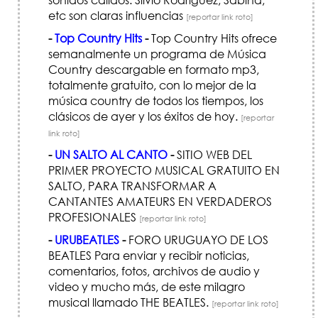
etc son claras influencias
[reportar link roto]
-
Top Country Hits
-
Top Country Hits ofrece
semanalmente un programa de Música
Country descargable en formato mp3,
totalmente gratuito, con lo mejor de la
música country de todos los tiempos, los
clásicos de ayer y los éxitos de hoy.
[reportar
link roto]
-
UN SALTO AL CANTO
-
SITIO WEB DEL
PRIMER PROYECTO MUSICAL GRATUITO EN
SALTO, PARA TRANSFORMAR A
CANTANTES AMATEURS EN VERDADEROS
PROFESIONALES
[reportar link roto]
-
URUBEATLES
-
FORO URUGUAYO DE LOS
BEATLES Para enviar y recibir noticias,
comentarios, fotos, archivos de audio y
video y mucho más, de este milagro
musical llamado THE BEATLES.
[reportar link roto]