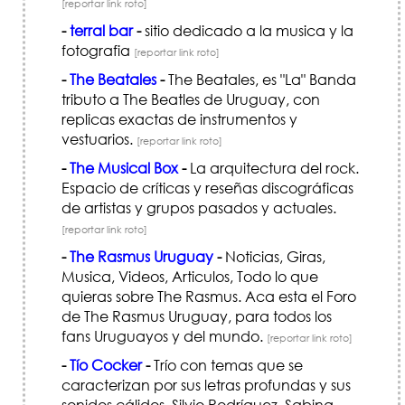
[reportar link roto]
-
terral bar
-
sitio dedicado a la musica y la
fotografia
[reportar link roto]
-
The Beatales
-
The Beatales, es "La" Banda
tributo a The Beatles de Uruguay, con
replicas exactas de instrumentos y
vestuarios.
[reportar link roto]
-
The Musical Box
-
La arquitectura del rock.
Espacio de críticas y reseñas discográficas
de artistas y grupos pasados y actuales.
[reportar link roto]
-
The Rasmus Uruguay
-
Noticias, Giras,
Musica, Videos, Articulos, Todo lo que
quieras sobre The Rasmus. Aca esta el Foro
de The Rasmus Uruguay, para todos los
fans Uruguayos y del mundo.
[reportar link roto]
-
Tío Cocker
-
Trío con temas que se
caracterizan por sus letras profundas y sus
sonidos cálidos. Silvio Rodríguez, Sabina,