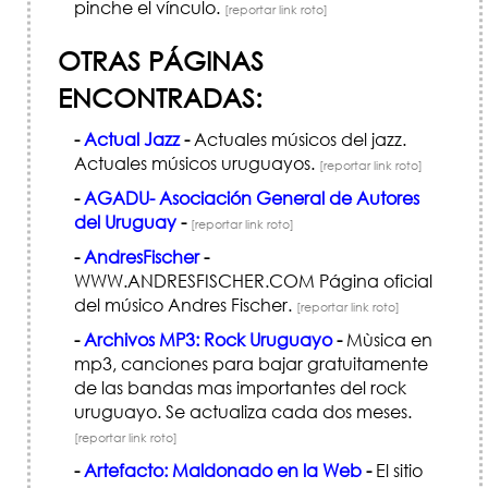
pinche el vínculo.
[reportar link roto]
OTRAS PÁGINAS
ENCONTRADAS:
-
Actual Jazz
-
Actuales músicos del jazz.
Actuales músicos uruguayos.
[reportar link roto]
-
AGADU- Asociación General de Autores
del Uruguay
-
[reportar link roto]
-
AndresFischer
-
WWW.ANDRESFISCHER.COM Página oficial
del músico Andres Fischer.
[reportar link roto]
-
Archivos MP3: Rock Uruguayo
-
Mùsica en
mp3, canciones para bajar gratuitamente
de las bandas mas importantes del rock
uruguayo. Se actualiza cada dos meses.
[reportar link roto]
-
Artefacto: Maldonado en la Web
-
El sitio