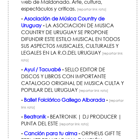
web de Maldonado. Arte, cultura,
espectáculos y críticas.
[reportar link roto]
-
Asociación de Música Country de
Uruguay
-
LA ASOCIACION DE MUSICA
COUNTRY DE URUGUAY SE PROPONE
DIFUNDIR ESTE ESTILO MUSICAL EN TODOS
SUS ASPECTOS MUSICALES, CULTURALES Y
LEGALES EN LA R.O.DEL URUGUAY
[reportar link
roto]
-
Ayuí / Tacuabé
-
SELLO EDITOR DE
DISCOS Y LIBROS CON IMPORTANTE
CATALOGO ORIGINAL DE MUSICA CULTA Y
POPULAR DEL URUGUAY
[reportar link roto]
-
Ballet Folclórico Gallego Alborada
-
[reportar
link roto]
-
Beatronik
-
BEATRONIK | DJ PRODUCER |
PUNTA DEL ESTE
[reportar link roto]
-
Canción para tu alma
-
ORPHEUS GIFT TE