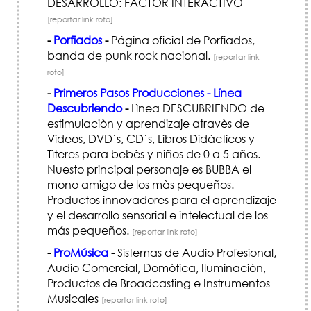
DESARROLLO: FACTOR INTERACTIVO
[reportar link roto]
-
Porfiados
-
Página oficial de Porfiados,
banda de punk rock nacional.
[reportar link
roto]
-
Primeros Pasos Producciones - Línea
Descubriendo
-
Lìnea DESCUBRIENDO de
estimulaciòn y aprendizaje atravès de
Videos, DVD´s, CD´s, Libros Didàcticos y
Tìteres para bebès y niños de 0 a 5 años.
Nuesto principal personaje es BUBBA el
mono amigo de los màs pequeños.
Productos innovadores para el aprendizaje
y el desarrollo sensorial e intelectual de los
más pequeños.
[reportar link roto]
-
ProMúsica
-
Sistemas de Audio Profesional,
Audio Comercial, Domótica, Iluminación,
Productos de Broadcasting e Instrumentos
Musicales
[reportar link roto]