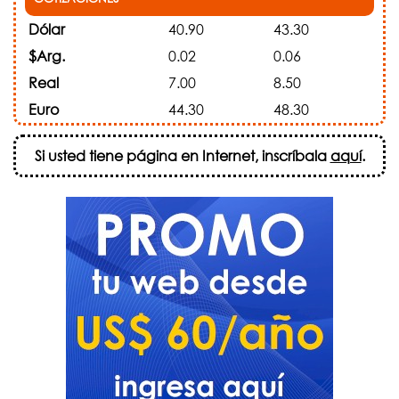
Dólar
40.90
43.30
$Arg.
0.02
0.06
Real
7.00
8.50
Euro
44.30
48.30
Si usted tiene página en Internet, inscríbala
aquí
.