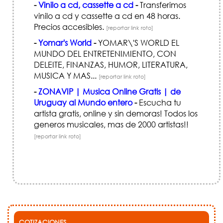
-
Vinilo a cd, cassette a cd
-
Transferimos
vinilo a cd y cassette a cd en 48 horas.
Precios accesibles.
[reportar link roto]
-
Yomar's World
-
YOMAR\'S WORLD EL
MUNDO DEL ENTRETENIMIENTO, CON
DELEITE, FINANZAS, HUMOR, LITERATURA,
MUSICA Y MAS...
[reportar link roto]
-
ZONAVIP | Musica Online Gratis | de
Uruguay al Mundo entero
-
Escucha tu
artista gratis, online y sin demoras! Todos los
generos musicales, mas de 2000 artistas!!
[reportar link roto]
COTIZACIONES